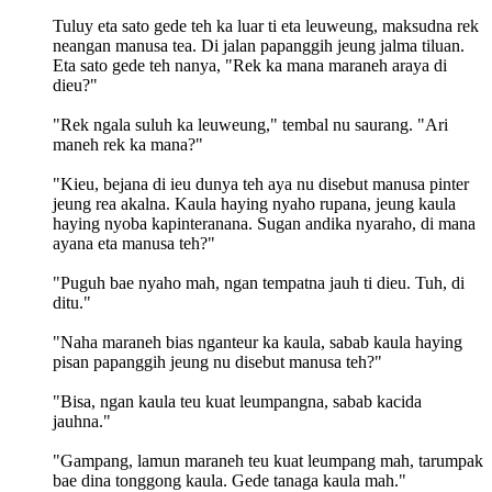
Tuluy eta sato gede teh ka luar ti eta leuweung, maksudna rek
neangan manusa tea. Di jalan papanggih jeung jalma tiluan.
Eta sato gede teh nanya, "Rek ka mana maraneh araya di
dieu?"
"Rek ngala suluh ka leuweung," tembal nu saurang. "Ari
maneh rek ka mana?"
"Kieu, bejana di ieu dunya teh aya nu disebut manusa pinter
jeung rea akalna. Kaula haying nyaho rupana, jeung kaula
haying nyoba kapinteranana. Sugan andika nyaraho, di mana
ayana eta manusa teh?"
"Puguh bae nyaho mah, ngan tempatna jauh ti dieu. Tuh, di
ditu."
"Naha maraneh bias nganteur ka kaula, sabab kaula haying
pisan papanggih jeung nu disebut manusa teh?"
"Bisa, ngan kaula teu kuat leumpangna, sabab kacida
jauhna."
"Gampang, lamun maraneh teu kuat leumpang mah, tarumpak
bae dina tonggong kaula. Gede tanaga kaula mah."