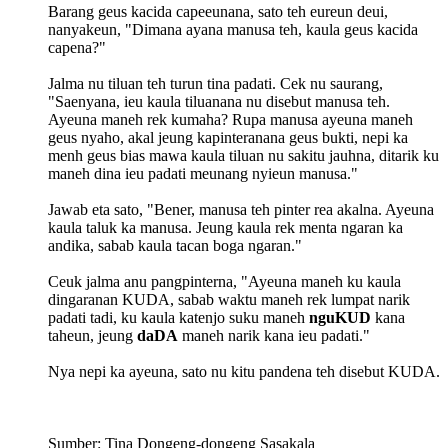
Barang geus kacida capeeunana, sato teh eureun deui,
nanyakeun, "Dimana ayana manusa teh, kaula geus kacida
capena?"
Jalma nu tiluan teh turun tina padati. Cek nu saurang,
"Saenyana, ieu kaula tiluanana nu disebut manusa teh.
Ayeuna maneh rek kumaha? Rupa manusa ayeuna maneh
geus nyaho, akal jeung kapinteranana geus bukti, nepi ka
menh geus bias mawa kaula tiluan nu sakitu jauhna, ditarik ku
maneh dina ieu padati meunang nyieun manusa."
Jawab eta sato, "Bener, manusa teh pinter rea akalna. Ayeuna
kaula taluk ka manusa. Jeung kaula rek menta ngaran ka
andika, sabab kaula tacan boga ngaran."
Ceuk jalma anu pangpinterna, "Ayeuna maneh ku kaula
dingaranan KUDA, sabab waktu maneh rek lumpat narik
padati tadi, ku kaula katenjo suku maneh
nguKUD
kana
taheun, jeung
daDA
maneh narik kana ieu padati."
Nya nepi ka ayeuna, sato nu kitu pandena teh disebut KUDA.
Sumber: Tina Dongeng-dongeng Sasakala