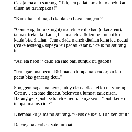
Cek jalma anu saurang, "Tah, ieu padati tarik ku maneh, kaula
tiluan nu tarumpakna!"
"Kumaha narikna, da kaula teu boga leungeun?"
"Gampang, hulu (sungut) maneh bae ditalian (dikadalian),
talina dicekel ku kaula, bisi maneh tarik teuing lumpat ku
kaula bisa ditahan. Jeung dada maneh ditalian kana ieu padati
(make lestreng), supaya ieu padati katarik," ceuk nu saurang
teh.
"Ari eta naon?" ceuk eta sato bari nunjuk ku gadona.
"Ieu ngaranna pecut. Bisi maneh lumpatna kendor, ku ieu
pecut bias gancang deui."
Sanggeus sagalana beres, tuluy elesna dicekel ku nu saurang.
Ceterr… eta sato dipecut, belenyeng lumpat tarik pisan.
Barang geus jauh, sato teh eureun, nanyakeun, "Jauh keneh
tempat manusa teh?"
Ditembal ku jalma nu saurang, "Geus deukeut. Tuh beh ditu!"
Belenyeng deui eta sato lumpat.