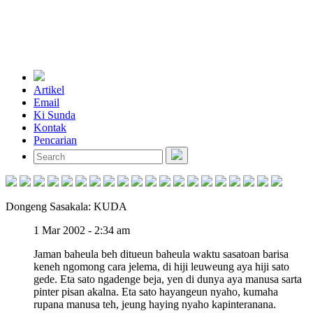
Artikel
Email
Ki Sunda
Kontak
Pencarian
Dongeng Sasakala: KUDA
1 Mar 2002 - 2:34 am
Jaman baheula beh ditueun baheula waktu sasatoan barisa
keneh ngomong cara jelema, di hiji leuweung aya hiji sato
gede. Eta sato ngadenge beja, yen di dunya aya manusa sarta
pinter pisan akalna. Eta sato hayangeun nyaho, kumaha
rupana manusa teh, jeung haying nyaho kapinteranana.