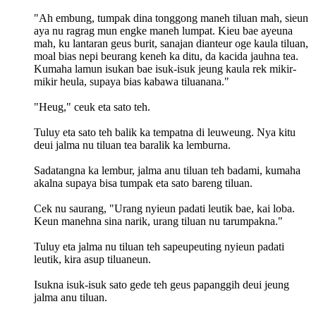
"Ah embung, tumpak dina tonggong maneh tiluan mah, sieun
aya nu ragrag mun engke maneh lumpat. Kieu bae ayeuna
mah, ku lantaran geus burit, sanajan dianteur oge kaula tiluan,
moal bias nepi beurang keneh ka ditu, da kacida jauhna tea.
Kumaha lamun isukan bae isuk-isuk jeung kaula rek mikir-
mikir heula, supaya bias kabawa tiluanana."
"Heug," ceuk eta sato teh.
Tuluy eta sato teh balik ka tempatna di leuweung. Nya kitu
deui jalma nu tiluan tea baralik ka lemburna.
Sadatangna ka lembur, jalma anu tiluan teh badami, kumaha
akalna supaya bisa tumpak eta sato bareng tiluan.
Cek nu saurang, "Urang nyieun padati leutik bae, kai loba.
Keun manehna sina narik, urang tiluan nu tarumpakna."
Tuluy eta jalma nu tiluan teh sapeupeuting nyieun padati
leutik, kira asup tiluaneun.
Isukna isuk-isuk sato gede teh geus papanggih deui jeung
jalma anu tiluan.