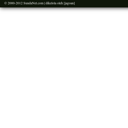
© 2000-2012
SundaNet.com
| dikelola oleh
[jagoan]