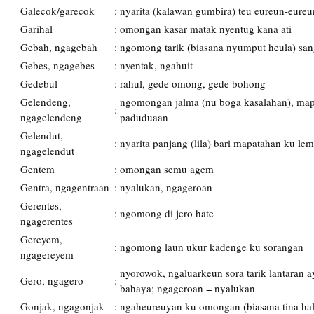
Galecok/garecok
:
nyarita (kalawan gumbira) teu eureun-eureu
Garihal
:
omongan kasar matak nyentug kana ati
Gebah, ngagebah
:
ngomong tarik (biasana nyumput heula) sa
Gebes, ngagebes
:
nyentak, ngahuit
Gedebul
:
rahul, gede omong, gede bohong
Gelendeng,
ngomongan jalma (nu boga kasalahan), map
:
ngagelendeng
paduduaan
Gelendut,
:
nyarita panjang (lila) bari mapatahan ku le
ngagelendut
Gentem
:
omongan semu agem
Gentra, ngagentraan
:
nyalukan, ngageroan
Gerentes,
:
ngomong di jero hate
ngagerentes
Gereyem,
:
ngomong laun ukur kadenge ku sorangan
ngagereyem
nyorowok, ngaluarkeun sora tarik lantaran 
Gero, ngagero
:
bahaya; ngageroan = nyalukan
Gonjak, ngagonjak
:
ngaheureuyan ku omongan (biasana tina hal