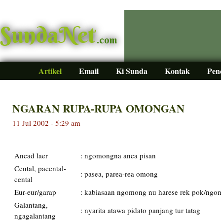
SundaNet
.com
Artikel
Email
Ki Sunda
Kontak
Pen
NGARAN RUPA-RUPA OMONGAN
11 Jul 2002 - 5:29 am
Ancad laer
:
ngomongna anca pisan
Cental, pacental-
:
pasea, parea-rea omong
cental
Eur-eur/garap
:
kabiasaan ngomong nu harese rek pok/ngo
Galantang,
:
nyarita atawa pidato panjang tur tatag
ngagalantang