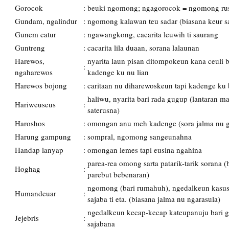
Gorocok
:
beuki ngomong; ngagorocok = ngomong ru
Gundam, ngalindur
:
ngomong kalawan teu sadar (biasana keur s
Gunem catur
:
ngawangkong, cacarita leuwih ti saurang
Guntreng
:
cacarita lila duaan, sorana lalaunan
Harewos,
nyarita laun pisan ditompokeun kana ceuli 
:
ngaharewos
kadenge ku nu lian
Harewos bojong
:
caritaan nu diharewoskeun tapi kadenge ku 
haliwu, nyarita bari rada gugup (lantaran 
Hariweuseus
:
saterusna)
Haroshos
:
omongan anu meh kadenge (sora jalma nu g
Harung gampung
:
sompral, ngomong sangeunahna
Handap lanyap
:
omongan lemes tapi eusina ngahina
parea-rea omong sarta patarik-tarik sorana 
Hoghag
:
parebut bebenaran)
ngomong (bari rumahuh), ngedalkeun kasus
Humandeuar
:
sajaba ti eta. (biasana jalma nu ngarasula)
ngedalkeun kecap-kecap kateupanuju bari g
Jejebris
:
sajabana