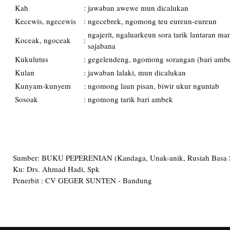
Kah
:
jawaban awewe mun dicalukan
Kecewis, ngecewis
:
ngecebrek, ngomong teu eureun-eureun
ngajerit, ngaluarkeun sora tarik lantaran m
Koceak, ngoceak
:
sajabana
Kukulutus
:
gegelendeng, ngomong sorangan (bari amb
Kulan
:
jawaban lalaki, mun dicalukan
Kunyam-kunyem
:
ngomong laun pisan, biwir ukur nguntab
Sosoak
:
ngomong tarik bari ambek
Sumber: BUKU PEPERENIAN (Kandaga, Unak-anik, Rusiah Basa 
Ku: Drs. Ahmad Hadi, Spk
Penerbit : CV GEGER SUNTEN - Bandung