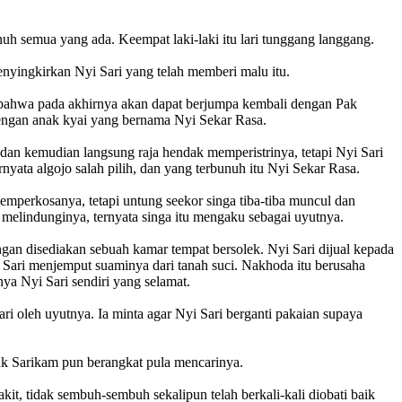
 semua yang ada. Keempat laki-laki itu lari tunggang langgang.
nyingkirkan Nyi Sari yang telah memberi malu itu.
uk bahwa pada akhirnya akan dapat berjumpa kembali dengan Pak
engan anak kyai yang bernama Nyi Sekar Rasa.
 dan kemudian langsung raja hendak memperistrinya, tetapi Nyi Sari
yata algojo salah pilih, dan yang terbunuh itu Nyi Sekar Rasa.
memperkosanya, tetapi untung seekor singa tiba-tiba muncul dan
s melindunginya, ternyata singa itu mengaku sebagai uyutnya.
ngan disediakan sebuah kamar tempat bersolek. Nyi Sari dijual kepada
Sari menjemput suaminya dari tanah suci. Nakhoda itu berusaha
ya Nyi Sari sendiri yang selamat.
i oleh uyutnya. Ia minta agar Nyi Sari berganti pakaian supaya
ak Sarikam pun berangkat pula mencarinya.
kit, tidak sembuh-sembuh sekalipun telah berkali-kali diobati baik