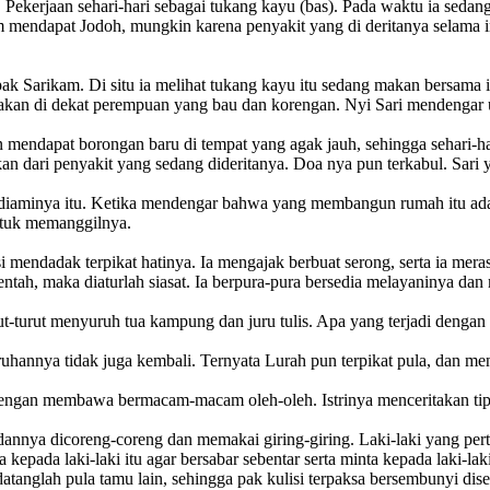
. Pekerjaan sehari-hari sebagai tukang kayu (bas). Pada waktu ia se
um mendapat Jodoh, mungkin karena penyakit yang di deritanya selama 
ak Sarikam. Di situ ia melihat tukang kayu itu sedang makan bersama 
makan di dekat perempuan yang bau dan korengan. Nyi Sari mendengar u
 mendapat borongan baru di tempat yang agak jauh, sehingga sehari-h
n dari penyakit yang sedang dideritanya. Doa nya pun terkabul. Sari y
diaminya itu. Ketika mendengar bahwa yang membangun rumah itu ad
ntuk memanggilnya.
isi mendadak terpikat hatinya. Ia mengajak berbuat serong, serta ia m
ntah, maka diaturlah siasat. Ia berpura-pura bersedia melayaninya dan
t-turut menyuruh tua kampung dan juru tulis. Apa yang terjadi dengan 
ruhannya tidak juga kembali. Ternyata Lurah pun terpikat pula, dan me
dengan membawa bermacam-macam oleh-oleh. Istrinya menceritakan tip
dannya dicoreng-coreng dan memakai giring-giring. Laki-laki yang per
kepada laki-laki itu agar bersabar sebentar serta minta kepada laki-l
datanglah pula tamu lain, sehingga pak kulisi terpaksa bersembunyi dis