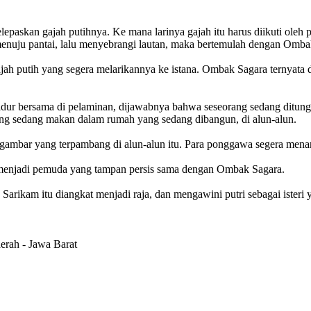
epaskan gajah putihnya. Ke mana larinya gajah itu harus diikuti ole
ri menuju pantai, lalu menyebrangi lautan, maka bertemulah dengan Omba
ajah putih yang segera melarikannya ke istana. Ombak Sagara ternyat
tidur bersama di pelaminan, dijawabnya bahwa seseorang sedang dit
ng sedang makan dalam rumah yang sedang dibangun, di alun-alun.
uk gambar yang terpambang di alun-alun itu. Para ponggawa segera m
 menjadi pemuda yang tampan persis sama dengan Ombak Sagara.
ikam itu diangkat menjadi raja, dan mengawini putri sebagai isteri ya
erah - Jawa Barat