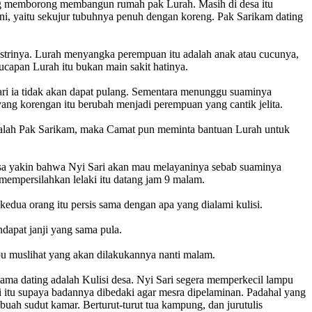
dang memborong membangun rumah pak Lurah. Masih di desa itu
ini, yaitu sekujur tubuhnya penuh dengan koreng. Pak Sarikam dating
istrinya. Lurah menyangka perempuan itu adalah anak atau cucunya,
capan Lurah itu bukan main sakit hatinya.
ari ia tidak akan dapat pulang. Sementara menunggu suaminya
ang korengan itu berubah menjadi perempuan yang cantik jelita.
alah Pak Sarikam, maka Camat pun meminta bantuan Lurah untuk
erasa yakin bahwa Nyi Sari akan mau melayaninya sebab suaminya
 mempersilahkan lelaki itu datang jam 9 malam.
kedua orang itu persis sama dengan apa yang dialami kulisi.
ndapat janji yang sama pula.
u muslihat yang akan dilakukannya nanti malam.
tama dating adalah Kulisi desa. Nyi Sari segera memperkecil lampu
aki itu supaya badannya dibedaki agar mesra dipelaminan. Padahal yang
ebuah sudut kamar. Berturut-turut tua kampung, dan jurutulis