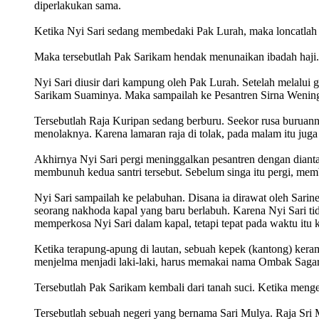
diperlakukan sama.
Ketika Nyi Sari sedang membedaki Pak Lurah, maka loncatlah 
Maka tersebutlah Pak Sarikam hendak menunaikan ibadah haji.
Nyi Sari diusir dari kampung oleh Pak Lurah. Setelah melalui
Sarikam Suaminya. Maka sampailah ke Pesantren Sirna Wening,
Tersebutlah Raja Kuripan sedang berburu. Seekor rusa buruanny
menolaknya. Karena lamaran raja di tolak, pada malam itu juga
Akhirnya Nyi Sari pergi meninggalkan pesantren dengan diantar
membunuh kedua santri tersebut. Sebelum singa itu pergi, memb
Nyi Sari sampailah ke pelabuhan. Disana ia dirawat oleh Sarin
seorang nakhoda kapal yang baru berlabuh. Karena Nyi Sari t
memperkosa Nyi Sari dalam kapal, tetapi tepat pada waktu itu 
Ketika terapung-apung di lautan, sebuah kepek (kantong) keram
menjelma menjadi laki-laki, harus memakai nama Ombak Saga
Tersebutlah Pak Sarikam kembali dari tanah suci. Ketika meng
Tersebutlah sebuah negeri yang bernama Sari Mulya. Raja Sri Ma