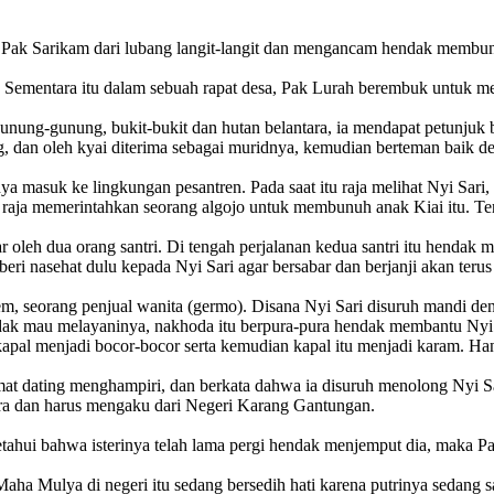
Pak Sarikam dari lubang langit-langit dan mengancam hendak membunuh
 Sementara itu dalam sebuah rapat desa, Pak Lurah berembuk untuk me
 gunung-gunung, bukit-bukit dan hutan belantara, ia mendapat petunj
 dan oleh kyai diterima sebagai muridnya, kemudian berteman baik d
a masuk ke lingkungan pesantren. Pada saat itu raja melihat Nyi Sari,
 raja memerintahkan seorang algojo untuk membunuh anak Kiai itu. Tern
 oleh dua orang santri. Di tengah perjalanan kedua santri itu hendak 
eri nasehat dulu kepada Nyi Sari agar bersabar dan berjanji akan teru
em, seorang penjual wanita (germo). Disana Nyi Sari disuruh mandi de
idak mau melayaninya, nakhoda itu berpura-pura hendak membantu Nyi 
kapal menjadi bocor-bocor serta kemudian kapal itu menjadi karam. Han
at dating menghampiri, dan berkata dahwa ia disuruh menolong Nyi Sar
ra dan harus mengaku dari Negeri Karang Gantungan.
etahui bahwa isterinya telah lama pergi hendak menjemput dia, maka P
ha Mulya di negeri itu sedang bersedih hati karena putrinya sedang sa