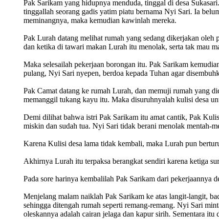
Pak Sarikam yang hidupnya menduda, tinggal di desa Sukasari
tinggallah seorang gadis yatim piatu bernama Nyi Sari. Ia bel
meminangnya, maka kemudian kawinlah mereka.
Pak Lurah datang melihat rumah yang sedang dikerjakan oleh p
dan ketika di tawari makan Lurah itu menolak, serta tak mau 
Maka selesailah pekerjaan borongan itu. Pak Sarikam kemudian
pulang, Nyi Sari nyepen, berdoa kepada Tuhan agar disembuhka
Pak Camat datang ke rumah Lurah, dan memuji rumah yang di
memanggil tukang kayu itu. Maka disuruhnyalah kulisi desa u
Demi dilihat bahwa istri Pak Sarikam itu amat cantik, Pak Kul
miskin dan sudah tua. Nyi Sari tidak berani menolak mentah-me
Karena Kulisi desa lama tidak kembali, maka Lurah pun berturu
Akhirnya Lurah itu terpaksa berangkat sendiri karena ketiga su
Pada sore harinya kembalilah Pak Sarikam dari pekerjaannya 
Menjelang malam naiklah Pak Sarikam ke atas langit-langit, ba
sehingga ditengah rumah seperti remang-remang. Nyi Sari minta 
oleskannya adalah cairan jelaga dan kapur sirih. Sementara itu 