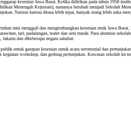
ggarap kesenian Jawa Barat. Ketika didirikan pada tahun 1958 instit
Pendidikan Menengah Kejuruan), namanya berubah menjadi Sekolah Men
jukan. Namun karena dirasa lebih tepat, banyak orang lebih suka m
engemban misi menggali dan mengembangkan kesenian etnik Jawa Barat
karawitan, tari, padalangan, teater dan seni musik. Para alumnus seko
 Jakarta dan dibeberapa negara sahabat.
ublik untuk garapan kesenian untuk acara seremonial dan pertunjukan s
ntuk kegiatan workshop, dan gedung pertunjukan. Kawasan sekolah ini 