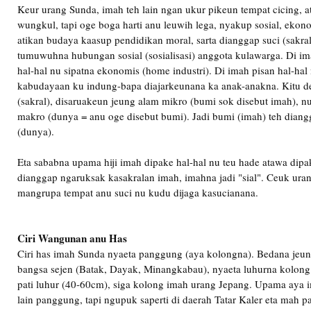
Keur urang Sunda, imah teh lain ngan ukur pikeun tempat cicing, at
wungkul, tapi oge boga harti anu leuwih lega, nyakup sosial, ekon
atikan budaya kaasup pendidikan moral, sarta dianggap suci (sakral
tumuwuhna hubungan sosial (sosialisasi) anggota kulawarga. Di i
hal-hal nu sipatna ekonomis (home industri). Di imah pisan hal-hal
kabudayaan ku indung-bapa diajarkeunana ka anak-anakna. Kitu de
(sakral), disaruakeun jeung alam mikro (bumi sok disebut imah), n
makro (dunya = anu oge disebut bumi). Jadi bumi (imah) teh diang
(dunya).
Eta sababna upama hiji imah dipake hal-hal nu teu hade atawa dipak
dianggap ngaruksak kasakralan imah, imahna jadi "sial". Ceuk ur
mangrupa tempat anu suci nu kudu dijaga kasucianana.
Ciri Wangunan anu Has
Ciri has imah Sunda nyaeta panggung (aya kolongna). Bedana jeu
bangsa sejen (Batak, Dayak, Minangkabau), nyaeta luhurna kolon
pati luhur (40-60cm), siga kolong imah urang Jepang. Upama aya 
lain panggung, tapi ngupuk saperti di daerah Tatar Kaler eta mah