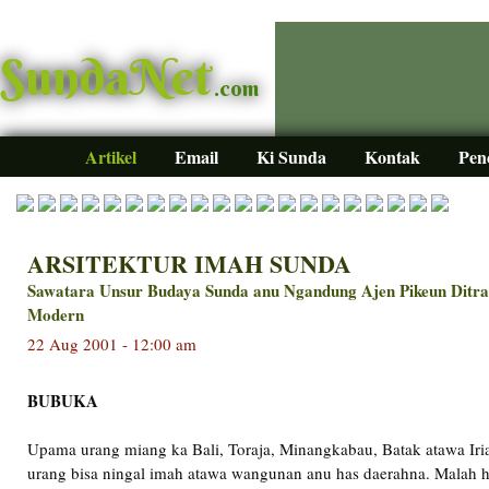
SundaNet
.com
Artikel
Email
Ki Sunda
Kontak
Pen
ARSITEKTUR IMAH SUNDA
Sawatara Unsur Budaya Sunda anu Ngandung Ajen Pikeun Ditra
Modern
22 Aug 2001 - 12:00 am
BUBUKA
Upama urang miang ka Bali, Toraja, Minangkabau, Batak atawa Ir
urang bisa ningal imah atawa wangunan anu has daerahna. Malah hal