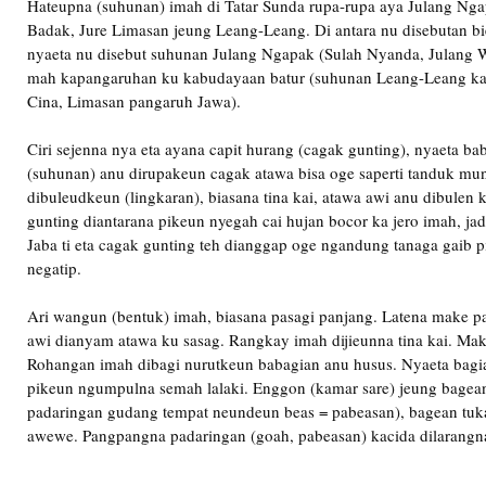
Hateupna (suhunan) imah di Tatar Sunda rupa-rupa aya Julang Ng
Badak, Jure Limasan jeung Leang-Leang. Di antara nu disebutan b
nyaeta nu disebut suhunan Julang Ngapak (Sulah Nyanda, Julang W
mah kapangaruhan ku kabudayaan batur (suhunan Leang-Leang ka
Cina, Limasan pangaruh Jawa).
Ciri sejenna nya eta ayana capit hurang (cagak gunting), nyaeta b
(suhunan) anu dirupakeun cagak atawa bisa oge saperti tanduk mu
dibuleudkeun (lingkaran), biasana tina kai, atawa awi anu dibulen
gunting diantarana pikeun nyegah cai hujan bocor ka jero imah, jadi
Jaba ti eta cagak gunting teh dianggap oge ngandung tanaga gaib
negatip.
Ari wangun (bentuk) imah, biasana pasagi panjang. Latena make pal
awi dianyam atawa ku sasag. Rangkay imah dijieunna tina kai. Make
Rohangan imah dibagi nurutkeun babagian anu husus. Nyaeta bagi
pikeun ngumpulna semah lalaki. Enggon (kamar sare) jeung bagea
padaringan gudang tempat neundeun beas = pabeasan), bagean tuk
awewe. Pangpangna padaringan (goah, pabeasan) kacida dilarangna 