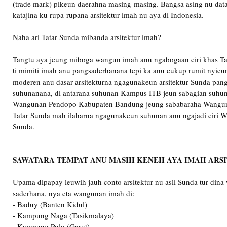
(trade mark) pikeun daerahna masing-masing. Bangsa asing nu data
katajina ku rupa-rupana arsitektur imah nu aya di Indonesia.
Naha ari Tatar Sunda mibanda arsitektur imah?
Tangtu aya jeung miboga wangun imah anu ngabogaan ciri khas T
ti mimiti imah anu pangsaderhanana tepi ka anu cukup rumit nyie
moderen anu dasar arsitekturna ngagunakeun arsitektur Sunda pa
suhunanana, di antarana suhunan Kampus ITB jeun sabagian suhu
Wangunan Pendopo Kabupaten Bandung jeung sababaraha Wangun
Tatar Sunda mah ilaharna ngagunakeun suhunan anu ngajadi ciri 
Sunda.
SAWATARA TEMPAT ANU MASIH KENEH AYA IMAH ARS
Upama dipapay leuwih jauh conto arsitektur nu asli Sunda tur di
saderhana, nya eta wangunan imah di:
- Baduy (Banten Kidul)
- Kampung Naga (Tasikmalaya)
- Kampung Pulo (Garut)