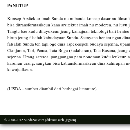
PANUTUP
Konsep Arsitektur imah Sunda nu mibanda konsep dasar nu filosof
bisa ditransformasikeun kana arsitektur imah nu moderen, nu luyu 
Tangtu bae kudu diluyukeun jeung kamajuan teknologi bari henteu 
hirup jeung filsafah kabudayaan Sunda. Saenyana henteu ngan dina 
falsafah Sunda teh tapi oge dina aspek-aspek budaya sejenna, upam
Cianjuran, Tari, Penca, Tata Boga (kadaharan), Tata Busana, jeung 
sejenna. Urang sarerea, pangpangna para nonoman kudu leukeun ne
karuhun urang, sangkan bisa katransformasikeun dina kahirupan 
kawujudkeun.
(LISDA - sumber diambil dari berbagai literature)
© 2000-2012
SundaNet.com
| dikelola oleh
[jagoan]