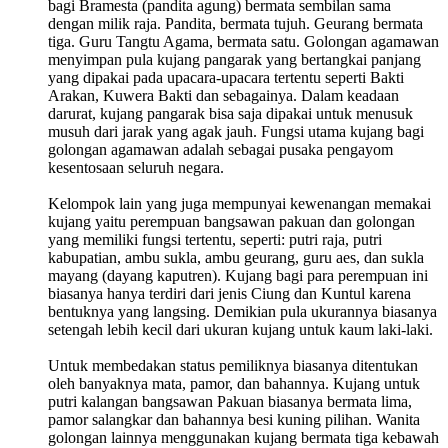
bagi Bramesta (pandita agung) bermata sembilan sama
dengan milik raja. Pandita, bermata tujuh. Geurang bermata
tiga. Guru Tangtu Agama, bermata satu. Golongan agamawan
menyimpan pula kujang pangarak yang bertangkai panjang
yang dipakai pada upacara-upacara tertentu seperti Bakti
Arakan, Kuwera Bakti dan sebagainya. Dalam keadaan
darurat, kujang pangarak bisa saja dipakai untuk menusuk
musuh dari jarak yang agak jauh. Fungsi utama kujang bagi
golongan agamawan adalah sebagai pusaka pengayom
kesentosaan seluruh negara.
Kelompok lain yang juga mempunyai kewenangan memakai
kujang yaitu perempuan bangsawan pakuan dan golongan
yang memiliki fungsi tertentu, seperti: putri raja, putri
kabupatian, ambu sukla, ambu geurang, guru aes, dan sukla
mayang (dayang kaputren). Kujang bagi para perempuan ini
biasanya hanya terdiri dari jenis Ciung dan Kuntul karena
bentuknya yang langsing. Demikian pula ukurannya biasanya
setengah lebih kecil dari ukuran kujang untuk kaum laki-laki.
Untuk membedakan status pemiliknya biasanya ditentukan
oleh banyaknya mata, pamor, dan bahannya. Kujang untuk
putri kalangan bangsawan Pakuan biasanya bermata lima,
pamor salangkar dan bahannya besi kuning pilihan. Wanita
golongan lainnya menggunakan kujang bermata tiga kebawah