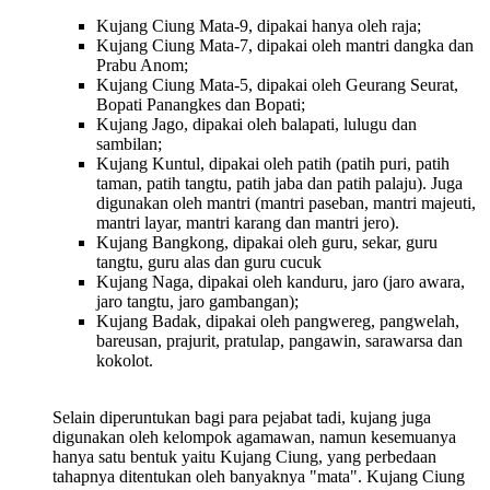
Kujang Ciung Mata-9, dipakai hanya oleh raja;
Kujang Ciung Mata-7, dipakai oleh mantri dangka dan
Prabu Anom;
Kujang Ciung Mata-5, dipakai oleh Geurang Seurat,
Bopati Panangkes dan Bopati;
Kujang Jago, dipakai oleh balapati, lulugu dan
sambilan;
Kujang Kuntul, dipakai oleh patih (patih puri, patih
taman, patih tangtu, patih jaba dan patih palaju). Juga
digunakan oleh mantri (mantri paseban, mantri majeuti,
mantri layar, mantri karang dan mantri jero).
Kujang Bangkong, dipakai oleh guru, sekar, guru
tangtu, guru alas dan guru cucuk
Kujang Naga, dipakai oleh kanduru, jaro (jaro awara,
jaro tangtu, jaro gambangan);
Kujang Badak, dipakai oleh pangwereg, pangwelah,
bareusan, prajurit, pratulap, pangawin, sarawarsa dan
kokolot.
Selain diperuntukan bagi para pejabat tadi, kujang juga
digunakan oleh kelompok agamawan, namun kesemuanya
hanya satu bentuk yaitu Kujang Ciung, yang perbedaan
tahapnya ditentukan oleh banyaknya "mata". Kujang Ciung