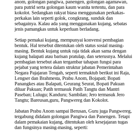
anom, golongan pangiwa, panengen, golongan agamawan,
para putrid serta golongan kaum wanita tertentu, dan para
kokolot. Sedangkan rakyat biasa menggunakan perkakas-
perkakas lain seperti golok, congkrang, sunduk dan
sebagainya. Kalau ada yang menggunakan kujang, sebatas
jenis pamangkas untuk keperluan berladang.
Setiap pemakai kujang, mempunyai konvensi pembagian
bentuk. Hal tersebut ditentukan oleh status sosial masing-
masing. Bentuk kujang untuk raja tidak akan sama dengan
kujang balapati atau barisan pratulap, dan seterusnya. Melalui
pembagian tersebut akan tergambar tahapan fungsi para
pejabat yang tertera dalam struktur jabatan Pemerintahan
Negara Pajajaran Tengah, seperti termaktub berikut ini Raja,
Lengser dan Brahmesta, Prabu Anom, Bojapati; Bopati
Panangkes atau Balapati, Geurang Seurat, Bopati Pakuan
diluar Pakuan; Patih termasuk Patih Tangtu dan Mantri
Paseban; Lulugu; Kanduru; Sambilan; Jero termasuk Jero
Tangtu; Bareusan,guru, Pangwereg dan Kokolot.
Jabatan Prabu Anom sampai Berusan, Guru juga Pangwereg,
tergabung didalam golongan Pangiwa dan Panengen. Tetapi
dalam pemakaian kujang, ditentukan oleh kesejajaran tugas
dan fungsinya masing-masing, seperti: