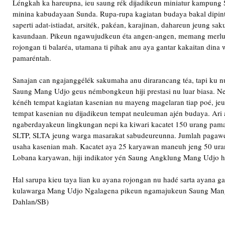
Léngkah ka hareupna, ieu saung rék dijadikeun miniatur kampung
minina kabudayaan Sunda. Rupa-rupa kagiatan budaya bakal dipint
saperti adat-istiadat, arsiték, pakéan, karajinan, dahareun jeung sa
kasundaan. Pikeun ngawujudkeun éta angen-angen, memang merluk
rojongan ti balaréa, utamana ti pihak anu aya gantar kakaitan dina
pamaréntah.
Sanajan can ngajanggélék sakumaha anu dirarancang téa, tapi ku 
Saung Mang Udjo geus némbongkeun hiji prestasi nu luar biasa. Nep
kénéh tempat kagiatan kasenian nu mayeng magelaran tiap poé, je
tempat kasenian nu dijadikeun tempat neuleuman ajén budaya. Ari 
ngaberdayakeun lingkungan nepi ka kiwari kacatet 150 urang pamaé
SLTP, SLTA jeung warga masarakat sabudeureunna. Jumlah pagawé
usaha kasenian mah. Kacatet aya 25 karyawan maneuh jeng 50 ura
Lobana karyawan, hiji indikator yén Saung Angklung Mang Udjo h
Hal sarupa kieu taya lian ku ayana rojongan nu hadé sarta ayana 
kulawarga Mang Udjo Ngalagena pikeun ngamajukeun Saung Mang
Dahlan/SB)