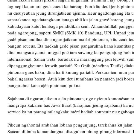
tug nepi ka umura geus cueut ka hareup. Pon kitu deui jenis pinto
nu dieuyeuban jeung dironjatkeun ajénna. Keur ngadongkang éta u
saparakanca ngadatangkeun tanaga ahli ku jalan gawé bareng jeun
kabudayaan katut lembaga pendidikan seni. Alhamdulillah pangge
pada ngarojong, saperti SMKI (SMK 10) Bandung, UPI, Unpad je
gedé pisan andilna dina ngarojatkeun matéri pintonan, kitu ceuk ieu
bangun reueus. Eta tarékah gedé pisan pangaruhna kana kuantitas
dina mangsa ayeuna, unggal poé tara suwung ku pengunjung boh tur
internasional. Salian ti éta, barudak nu maranggung jadi leuwih su
dipanggungkeunna leuwih pariatif. Ku Opik (nénéhna Taufik) diak
pintonan gues baku, dina harti kurang pariatif. Perkara ieu, mun p
bakal ngarasa bosen. Atuh kitu deui tumibana ka pamaén jadi bose
pangaruhna kana ajén pintonan, pokna.
Sajabana di ngaronjatkeun ajén pintonan, oge nyieun kamonésan an
mangrupa kakarén has Jawa Barat (karajinan jeung sajabana) ka nu l
service ka nu pareng milangkala; méré hadiah soupenir nu ngaboga
Pikeun ngahontal ambahan lobana pengunjung, tarekahna ku jalan 
Saacan ditimba kamandangna, disuguhan pirang-pirang informasi. H