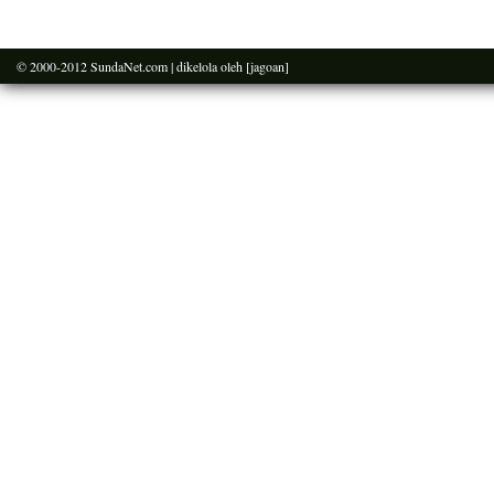
© 2000-2012
SundaNet.com
| dikelola oleh
[jagoan]