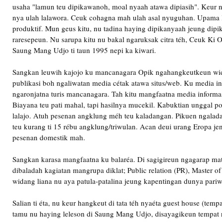
usaha "lamun teu dipikawanoh, moal nyaah atawa dipiasih". Keur n
nya ulah lalawora. Ceuk cohagna mah ulah asal nyuguhan. Upama 
produktif. Mun geus kitu, nu tadina haying dipikanyaah jeung dipika
raresepeun. Nu sarupa kitu nu bakal ngaruksak citra téh, Ceuk Ki 
Saung Mang Udjo ti taun 1995 nepi ka kiwari.
Sangkan leuwih kajojo ku mancanagara Opik ngahangkeutkeun wi
publikasi boh ngaliwatan media cétak atawa situs/web. Ku media in
ngaronjatna turis mancanagara. Tah kitu mangfaatna media informa
Biayana teu pati mahal, tapi hasilnya mucekil. Kabuktian unggal p
lalajo. Atuh pesenan angklung méh teu kaladangan. Pikuen ngalad
teu kurang ti 15 rébu angklung/triwulan. Acan deui urang Eropa 
pesenan domestik mah.
Sangkan karasa mangfaatna ku balaréa. Di sagigireun ngagarap mat
dibaladah kagiatan mangrupa diklat; Public relation (PR), Master 
widang liana nu aya patula-patalina jeung kapentingan dunya pariw
Salian ti éta, nu keur hangkeut di tata téh nyaéta guest house (tempa
tamu nu haying leleson di Saung Mang Udjo, disayagikeun tempat 