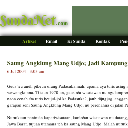
SundaNet
.com
Artikel
Email
Ki Sunda
Kontak
Pen
Saung Angklung Mang Udjo; Jadi Kampung
6 Jul 2004 - 3:03 am
Geus teu anéh pikeun urang Padasuka mah, upama aya turis asing
wewengkonna. Ti taun 1970-an, geus réa wisatawan nu ngulampren
naon cenah éta turis bet jul-jol ka Padasuka?, jauh dijugjug, anggan
garapan seni Saung Angklung Mang Udjo, nu perenahna di jalan 
Nurutkeun panintén kapariwisataan, karéréan wisatawan nu datang
Jawa Barat, tujuan utamana téh ka saung Mang Udjo. Malah nurutk