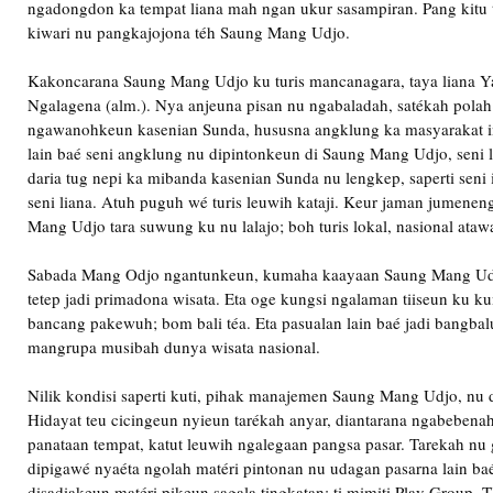
ngadongdon ka tempat liana mah ngan ukur sasampiran. Pang kitu 
kiwari nu pangkajojona téh Saung Mang Udjo.
Kakoncarana Saung Mang Udjo ku turis mancanagara, taya liana 
Ngalagena (alm.). Nya anjeuna pisan nu ngabaladah, satékah pola
ngawanohkeun kasenian Sunda, hususna angklung ka masyarakat in
lain baé seni angklung nu dipintonkeun di Saung Mang Udjo, seni 
daria tug nepi ka mibanda kasenian Sunda nu lengkep, saperti seni 
seni liana. Atuh puguh wé turis leuwih kataji. Keur jaman jumene
Mang Udjo tara suwung ku nu lalajo; boh turis lokal, nasional atawa
Sabada Mang Odjo ngantunkeun, kumaha kaayaan Saung Mang U
tetep jadi primadona wisata. Eta oge kungsi ngalaman tiiseun ku ku
bancang pakewuh; bom bali téa. Eta pasualan lain baé jadi bangba
mangrupa musibah dunya wisata nasional.
Nilik kondisi saperti kuti, pihak manajemen Saung Mang Udjo, nu d
Hidayat teu cicingeun nyieun tarékah anyar, diantarana ngabebenah
panataan tempat, katut leuwih ngalegaan pangsa pasar. Tarekah nu
dipigawé nyaéta ngolah matéri pintonan nu udagan pasarna lain ba
disadiakeun matéri pikeun sagala tingkatan; ti mimiti Play Group,