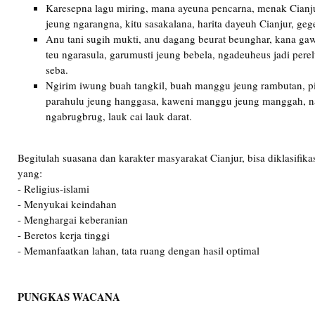
Karesepna lagu miring, mana ayeuna pencarna, menak Cianj
jeung ngarangna, kitu sasakalana, harita dayeuh Cianjur, ge
Anu tani sugih mukti, anu dagang beurat beunghar, kana ga
teu ngarasula, garumusti jeung bebela, ngadeuheus jadi pere
seba.
Ngirim iwung buah tangkil, buah manggu jeung rambutan, p
parahulu jeung hanggasa, kaweni manggu jeung manggah, n
ngabrugbrug, lauk cai lauk darat.
Begitulah suasana dan karakter masyarakat Cianjur, bisa diklasifik
yang:
- Religius-islami
- Menyukai keindahan
- Menghargai keberanian
- Beretos kerja tinggi
- Memanfaatkan lahan, tata ruang dengan hasil optimal
PUNGKAS WACANA