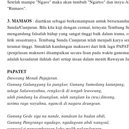
Setelah mampu "Ngaos" maka akan tumbuh "Ngartos" dan insya-Al
"Rumaos".
3. MAMAOS
: diartikan sebagai berkemampuan untuk bersenand
Sunda/Cianjuran. Bila kita kaji dengan cermat, ternyata Tembang 
mengandung falsafah hidup yang sangat tinggi baik dalam irama,
lirik susastranya. Tembang Sunda Cianjuran telah menjadi karya seni
teramat tinggi. Simaklah kandungan maknawi dari lirik lagu PAPAT
(penjelasan maknawi disampaikan secara lisan pada waktu gunema
adalah kesadaran ilahiah dari setiap insan dalam meniti Rawayan Jati
PAPATET
Daweung Menak Pajajaran.
Gunung Galunggung ka pungkur, Gunung Sumedang katunjang,
talaga Sakawayahna, rengkecik di tengah leuweung,
ulah pundung ku disungkun, ulah sungkan ku (teu) diteang,
tarima raga wayahna, ngancik di nagara deungeun.
Gunung Gede siga nu nande, nandean ka badan abdi,
Gunung Pangrango ngadago, ngadagoan abdi wangsul,
wangsul ti pangumbaraan kebo mulih pakandangan,