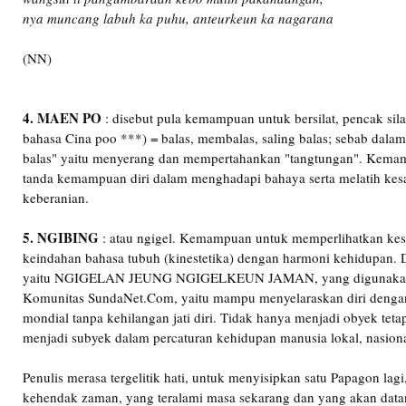
nya muncang labuh ka puhu, anteurkeun ka nagarana
(NN)
4. MAEN PO
: disebut pula kemampuan untuk bersilat, pencak sila
bahasa Cina poo ***) = balas, membalas, saling balas; sebab dalam 
balas" yaitu menyerang dan mempertahankan "tangtungan". Kemam
tanda kemampuan diri dalam menghadapi bahaya serta melatih kes
keberanian.
5. NGIBING
: atau ngigel. Kemampuan untuk memperlihatkan kesel
keindahan bahasa tubuh (kinestetika) dengan harmoni kehidupan. 
yaitu NGIGELAN JEUNG NGIGELKEUN JAMAN, yang digunakan s
Komunitas SundaNet.Com, yaitu mampu menyelaraskan diri dengan
mondial tanpa kehilangan jati diri. Tidak hanya menjadi obyek tetap
menjadi subyek dalam percaturan kehidupan manusia lokal, nasiona
Penulis merasa tergelitik hati, untuk menyisipkan satu Papagon lag
kehendak zaman, yang teralami masa sekarang dan yang akan datan