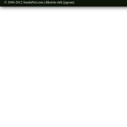
© 2000-2012
SundaNet.com
| dikelola oleh
[jagoan]