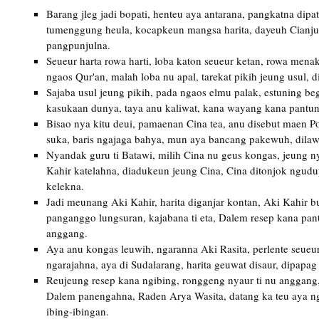
Barang jleg jadi bopati, henteu aya antarana, pangkatna dipa
tumenggung heula, kocapkeun mangsa harita, dayeuh Cianju
pangpunjulna.
Seueur harta rowa harti, loba katon seueur ketan, rowa men
ngaos Qur'an, malah loba nu apal, tarekat pikih jeung usul, 
Sajaba usul jeung pikih, pada ngaos elmu palak, estuning beg
kasukaan dunya, taya anu kaliwat, kana wayang kana pantun
Bisao nya kitu deui, pamaenan Cina tea, anu disebut maen 
suka, baris ngajaga bahya, mun aya bancang pakewuh, dila
Nyandak guru ti Batawi, milih Cina nu geus kongas, jeung n
Kahir katelahna, diadukeun jeung Cina, Cina ditonjok ngud
kelekna.
Jadi meunang Aki Kahir, harita diganjar kontan, Aki Kahir b
panganggo lungsuran, kajabana ti eta, Dalem resep kana pant
anggang.
Aya anu kongas leuwih, ngaranna Aki Rasita, perlente seueu
ngarajahna, aya di Sudalarang, harita geuwat disaur, dipapa
Reujeung resep kana ngibing, ronggeng nyaur ti nu anggang, 
Dalem panengahna, Raden Arya Wasita, datang ka teu aya n
ibing-ibingan.