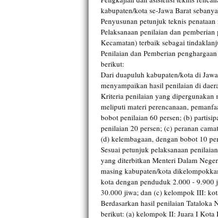
kabupaten/kota se-Jawa Barat sebanya
Penyusunan petunjuk teknis penataan
Pelaksanaan penilaian dan pemberian
Kecamatan) terbaik sebagai tindaklan
Penilaian dan Pemberian penghargaan
berikut:
Dari duapuluh kabupaten/kota di Jawa
menyampaikan hasil penilaian di dae
Kriteria penilaian yang dipergunakan m
meliputi materi perencanaan, pemanf
bobot penilaian 60 persen; (b) partis
penilaian 20 persen; (c) peranan cama
(d) kelembagaan, dengan bobot 10 pe
Sesuai petunjuk pelaksanaan penilai
yang diterbitkan Menteri Dalam Neger
masing kabupaten/kota dikelompokkan
kota dengan penduduk 2.000 - 9.900 j
30.000 jiwa; dan (c) kelompok III: k
Berdasarkan hasil penilaian Tataloka 
berikut: (a) kelompok II: Juara I Kot