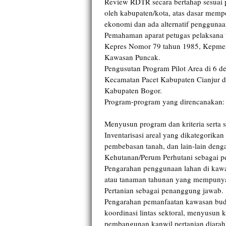
Review RDTR secara bertahap sesuai 
oleh kabupaten/kota, atas dasar mempe
ekonomi dan ada alternatif penggunaa
Pemahaman aparat petugas pelaksana
Kepres Nomor 79 tahun 1985, Kepme
Kawasan Puncak.
Pengusutan Program Pilot Area di 6 de
Kecamatan Pacet Kabupaten Cianjur d
Kabupaten Bogor.
Program-program yang direncanakan:
Menyusun program dan kriteria serta st
Inventarisasi areal yang dikategorik
pembebasan tanah, dan lain-lain den
Kehutanan/Perum Perhutani sebagai 
Pengarahan penggunaan lahan di kaw
atau tanaman tahunan yang mempunya
Pertanian sebagai penanggung jawab.
Pengarahan pemanfaatan kawasan budida
koordinasi lintas sektoral, menyusun 
pembangunan kanwil pertanian diara