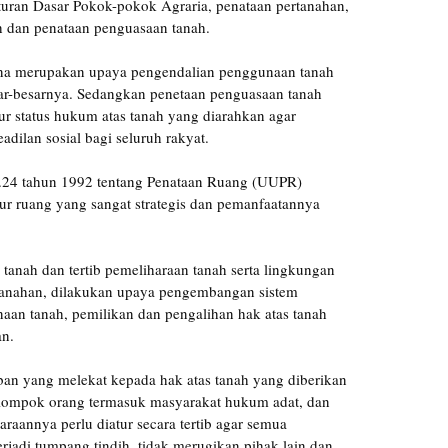
turan Dasar Pokok-pokok Agraria, penataan pertanahan,
ah dan penataan penguasaan tanah.
ana merupakan upaya pengendalian penggunaan tanah
r-besarnya. Sedangkan penetaan penguasaan tanah
r status hukum atas tanah yang diarahkan agar
ilan sosial bagi seluruh rakyat.
24 tahun 1992 tentang Penataan Ruang (UUPR)
r ruang yang sangat strategis dan pemanfaatannya
anah dan tertib pemeliharaan tanah serta lingkungan
rtanahan, dilakukan upaya pengembangan sistem
aan tanah, pemilikan dan pengalihan hak atas tanah
n.
an yang melekat kepada hak atas tanah yang diberikan
elompok orang termasuk masyarakat hukum adat, dan
aannya perlu diatur secara tertib agar semua
erjadi tumpang tindih, tidak merugikan pihak lain dan