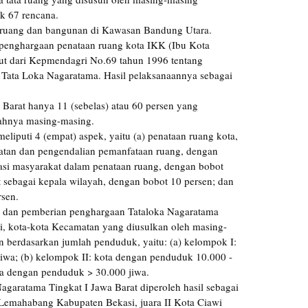
k 67 rencana.
 ruang dan bangunan di Kawasan Bandung Utara.
 penghargaan penataan ruang kota IKK (Ibu Kota
jut dari Kepmendagri No.69 tahun 1996 tentang
 Tata Loka Nagaratama. Hasil pelaksanaannya sebagai
 Barat hanya 11 (sebelas) atau 60 persen yang
rahnya masing-masing.
eliputi 4 (empat) aspek, yaitu (a) penataan ruang kota,
aatan dan pengendalian pemanfataan ruang, dengan
ipasi masyarakat dalam penataan ruang, dengan bobot
t sebagai kepala wilayah, dengan bobot 10 persen; dan
rsen.
an dan pemberian penghargaan Tataloka Nagaratama
i, kota-kota Kecamatan yang diusulkan oleh masing-
 berdasarkan jumlah penduduk, yaitu: (a) kelompok I:
iwa; (b) kelompok II: kota dengan penduduk 10.000 -
ota dengan penduduk > 30.000 jiwa.
Nagaratama Tingkat I Jawa Barat diperoleh hasil sebagai
a Lemahabang Kabupaten Bekasi, juara II Kota Ciawi