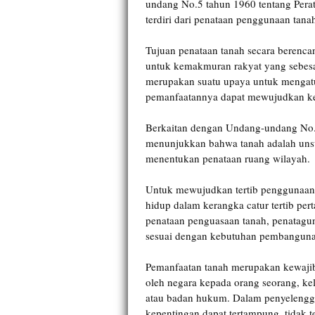
undang No.5 tahun 1960 tentang Pera
terdiri dari penataan penggunaan tan
Tujuan penataan tanah secara berenc
untuk kemakmuran rakyat yang sebesa
merupakan suatu upaya untuk mengatu
pemanfaatannya dapat mewujudkan kead
Berkaitan dengan Undang-undang No.
menunjukkan bahwa tanah adalah unsu
menentukan penataan ruang wilayah.
Untuk mewujudkan tertib penggunaan t
hidup dalam kerangka catur tertib pe
penataan penguasaan tanah, penatagun
sesuai dengan kebutuhan pembanguna
Pemanfaatan tanah merupakan kewajib
oleh negara kepada orang seorang, k
atau badan hukum. Dalam penyelenggar
kepentingan dapat tertampung, tidak t