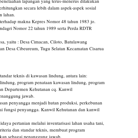
penelaahan lapangan yang terus-menerus dilakukan
rhitungkan secara lebih dalam aspek-aspek sosial
n lahan.
 terhadap makna Kepres Nomor 48 tahun 1983 jo.
ndagri Nomor 22 tahun 1989 serta Perda RDTR
sa, yaitu : Desa Cimacan, Ciloto, Batulawang
an Desa Cibeureum, Tugu Selatan Kecamatan Cisarua
andar teknis di kawasan lindung, antara lain:
an lindung, program penataan kawasan lindung, program
gan Departemen Kehutanan cq. Kanwil
penanggung jawab.
asan penyangga menjadi hutan produksi, perkebunan
i fungsi penyangga. Kanwil Kehutanan dan kanwil
ya pertanian melalui inventarisasi lahan usaha tani,
kriteria dan standar teknis, membuat program
hkan sebagai penanggung jawab.