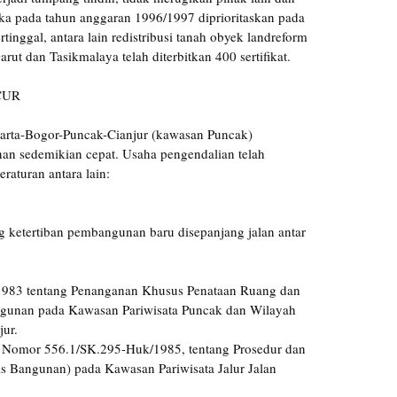
a pada tahun anggaran 1996/1997 diprioritaskan pada
rtinggal, antara lain redistribusi tanah obyek landreform
arut dan Tasikmalaya telah diterbitkan 400 sertifikat.
CUR
akarta-Bogor-Puncak-Cianjur (kawasan Puncak)
 sedemikian cepat. Usaha pengendalian telah
raturan antara lain:
 ketertiban pembangunan baru disepanjang jalan antar
1983 tentang Penanganan Khusus Penataan Ruang dan
ngunan pada Kawasan Pariwisata Puncak dan Wilayah
jur.
t Nomor 556.1/SK.295-Huk/1985, tentang Prosedur dan
is Bangunan) pada Kawasan Pariwisata Jalur Jalan