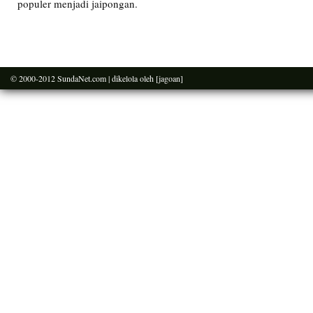
populer menjadi jaipongan.
© 2000-2012
SundaNet.com
| dikelola oleh
[jagoan]