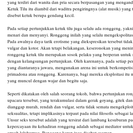
yang terdiri dari wanita dan pria secara berpasangan yang mengan
Ketuk Tilu itu diambil dari waditra pengiringnya (alat musik) yang t
disebut ketuk berupa gendang kecil.
Pada setiap pertunjukkan ketuk tilu juga selalu ada ronggeng, yak
menari dan menyanyi. Ronggeng inilah yang selalu mengekspolitasi
Pada awalnya daya tarik erotisme yang diekspresikan tersebut tida
vulgar dan kotor. Akan tetapi belakangan, keseronokan yang meni
ronggeng ketuk tilu merupakan sosok pelaku yang berperan untuk 
dengan kelangsungan pertunjukan. Oleh karenanya, pada setiap pe
yang diantaranya jawara, mengunakan arena ini untuk berkompeti
primadona atau ronggeng. Karenanya, bagi mereka eksploitasi itu 
yang muncul dengan wajar dan begitu saja.
Seperti dikatakan oleh salah seorang tokoh, bahwa pertunjukan rong
upacara tersebut, yang terakumulasi dalam gerak goyang, gitek da
dianggap murah, rendah dan vulgar, serta tidak semata mengekploi
seksualitas, tetapi implikasinya terpaut pada nilai filosofis sebagai
Unsur seks tersebut adalah yang tersirat dari lambang kesuburan p
kepercayaan itu kehadiran ronggeng adalah sebagai mediator unt
arwah leluhurnya. Ronggeng kerap juga disebut syaman.