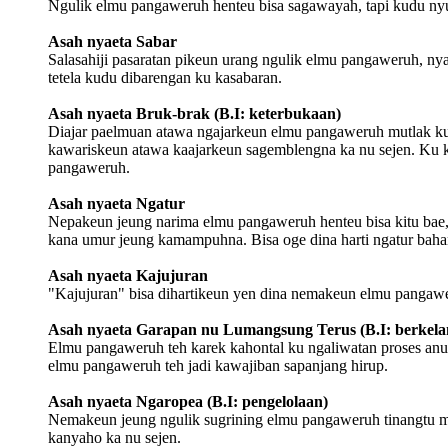
Ngulik elmu pangaweruh henteu bisa sagawayah, tapi kudu nyu
Asah nyaeta Sabar
Salasahiji pasaratan pikeun urang ngulik elmu pangaweruh, ny
tetela kudu dibarengan ku kasabaran.
Asah nyaeta Bruk-brak (B.I: keterbukaan)
Diajar paelmuan atawa ngajarkeun elmu pangaweruh mutlak ku
kawariskeun atawa kaajarkeun sagemblengna ka nu sejen. Ku k
pangaweruh.
Asah nyaeta Ngatur
Nepakeun jeung narima elmu pangaweruh henteu bisa kitu bae, 
kana umur jeung kamampuhna. Bisa oge dina harti ngatur bahan
Asah nyaeta Kajujuran
"Kajujuran" bisa dihartikeun yen dina nemakeun elmu pangawer
Asah nyaeta Garapan nu Lumangsung Terus (B.I: berkela
Elmu pangaweruh teh karek kahontal ku ngaliwatan proses anu
elmu pangaweruh teh jadi kawajiban sapanjang hirup.
Asah nyaeta Ngaropea (B.I: pengelolaan)
Nemakeun jeung ngulik sugrining elmu pangaweruh tinangtu mi
kanyaho ka nu sejen.