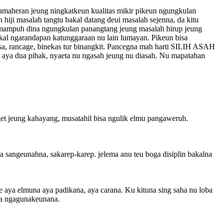
kamaheran jeung ningkatkeun kualitas mikir pikeun ngungkulan
ji masalah tangtu bakal datang deui masalah sejenna, da kitu
kamampuh dina ngungkulan panangtang jeung masalah hirup jeung
al ngarandapan katunggaraan nu lain lumayan. Pikeun bisa
isa, rancage, binekas tur binangkit. Pancegna mah harti SILIH ASAH
 aya dua pihak, nyaeta nu ngasah jeung nu diasah. Nu mapatahan
t jeung kahayang, musatahil bisa ngulik elmu pangaweruh.
 sangeunahna, sakarep-karep. jelema anu teu boga disiplin bakalna
e aya elmuna aya padikana, aya carana. Ku kituna sing saha nu loba
ha ngagunakeunana.