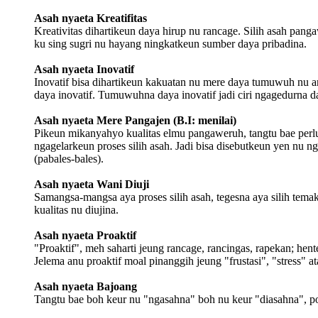
Asah nyaeta Kreatifitas
Kreativitas dihartikeun daya hirup nu rancage. Silih asah pang
ku sing sugri nu hayang ningkatkeun sumber daya pribadina.
Asah nyaeta Inovatif
Inovatif bisa dihartikeun kakuatan nu mere daya tumuwuh nu 
daya inovatif. Tumuwuhna daya inovatif jadi ciri ngagedurna da
Asah nyaeta Mere Pangajen (B.I: menilai)
Pikeun mikanyahyo kualitas elmu pangaweruh, tangtu bae perlu 
ngagelarkeun proses silih asah. Jadi bisa disebutkeun yen nu n
(pabales-bales).
Asah nyaeta Wani Diuji
Samangsa-mangsa aya proses silih asah, tegesna aya silih tema
kualitas nu diujina.
Asah nyaeta Proaktif
"Proaktif", meh saharti jeung rancage, rancingas, rapekan; he
Jelema anu proaktif moal pinanggih jeung "frustasi", "stress" 
Asah nyaeta Bajoang
Tangtu bae boh keur nu "ngasahna" boh nu keur "diasahna", po