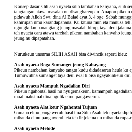
Konsep dasar silih asah nyaeta silih tambahan kanyaho, silih
tangtangan atawa masalah nu disanghareupan. Anapon pikeun m
pidawuh Alloh Swt. dina Al Balad ayat 3, 4 oge. Sabab mungg
kahirupan nmu karandapanana. Ku kituna mun eta manusa teh h
ngungkulan panangtang jeung masalah hirup, taya deui jalanna
teh nyaeta cara atawa tarekah pikeun nambahan kanyaho jeung 
jeung nu dipapatahan.
Nurutkeun unsurna SILIH ASAH bisa diwincik saperti kieu:
Asah nyaeta Boga Sumanget jeung Kahayang
Pikeun nambahan kanyaho tangtu kudu didadasaran heula ku a
Tumuwuhna sumanget taya deui iwal ti bisa ngayakinkeun diri
Asah nyaeta Mampuh Ngadalian Diri
Pikeun ngahontal hasil nu nyugemakeun, kamampuh ngadalian di
moal maksimal dina ngulik elmu pangaweruh.
Asah nyaeta Alat keur Ngahontal Tujuan
Gunana elmu pangaweruh hasil tina Silih Asah teh nyaeta dipib
mibanda elmu pangaweruh eta teh lir jelema nu mibanda rupa
Asah nyaeta Metode