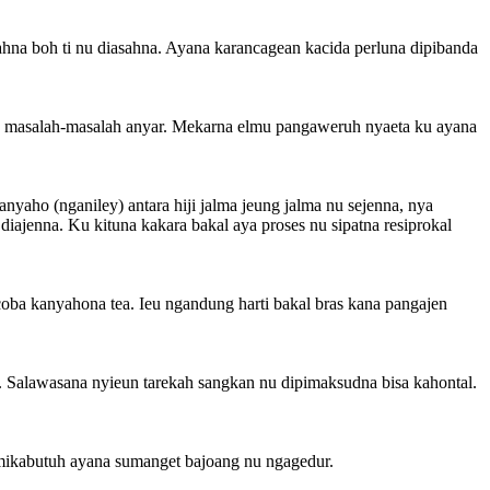
asahna boh ti nu diasahna. Ayana karancagean kacida perluna dipibanda
an masalah-masalah anyar. Mekarna elmu pangaweruh nyaeta ku ayana
yaho (nganiley) antara hiji jalma jeung jalma nu sejenna, nya
diajenna. Ku kituna kakara bakal aya proses nu sipatna resiprokal
icoba kanyahona tea. Ieu ngandung harti bakal bras kana pangajen
is. Salawasana nyieun tarekah sangkan nu dipimaksudna bisa kahontal.
 mikabutuh ayana sumanget bajoang nu ngagedur.