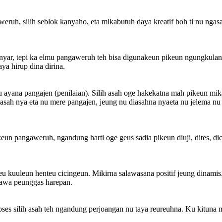
aweruh, silih seblok kanyaho, eta mikabutuh daya kreatif boh ti nu ng
anyar, tepi ka elmu pangaweruh teh bisa digunakeun pikeun ngungkul
ya hirup dina dirina.
ayana pangajen (penilaian). Silih asah oge hakekatna mah pikeun mikan
gasah nya eta nu mere pangajen, jeung nu diasahna nyaeta nu jelema nu 
keun pangaweruh, ngandung harti oge geus sadia pikeun diuji, dites, d
nteu kuuleun henteu cicingeun. Mikirna salawasana positif jeung dinam
atawa peunggas harepan.
ses silih asah teh ngandung perjoangan nu taya reureuhna. Ku kituna