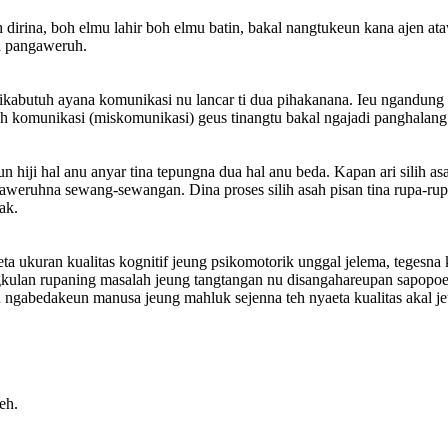
h dirina, boh elmu lahir boh elmu batin, bakal nangtukeun kana ajen at
ga pangaweruh.
mikabutuh ayana komunikasi nu lancar ti dua pihakanana. Ieu ngandung
komunikasi (miskomunikasi) geus tinangtu bakal ngajadi panghalang k
hiji hal anu anyar tina tepungna dua hal anu beda. Kapan ari silih as
aweruhna sewang-sewangan. Dina proses silih asah pisan tina rupa-ru
ak.
ta ukuran kualitas kognitif jeung psikomotorik unggal jelema, teges
kulan rupaning masalah jeung tangtangan nu disangahareupan sapopo
ngabedakeun manusa jeung mahluk sejenna teh nyaeta kualitas akal jeu
eh.