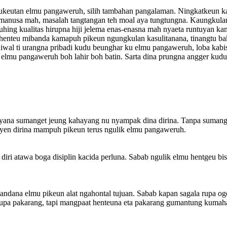
 seukeutan elmu pangaweruh, silih tambahan pangalaman. Ningkatkeun 
anusa mah, masalah tangtangan teh moal aya tungtungna. Kaungkulan hi
uhing kualitas hirupna hiji jelema enas-enasna mah nyaeta runtuyan 
enteu mibanda kamapuh pikeun ngungkulan kasulitanana, tinangtu bak
 iwal ti urangna pribadi kudu beunghar ku elmu pangaweruh, loba kab
elmu pangaweruh boh lahir boh batin. Sarta dina prungna angger kudu
yana sumanget jeung kahayang nu nyampak dina dirina. Tanpa sumange
 yen dirina mampuh pikeun terus ngulik elmu pangaweruh.
ri atawa boga disiplin kacida perluna. Sabab ngulik elmu hentgeu bisa
andana elmu pikeun alat ngahontal tujuan. Sabab kapan sagala rupa og
-rupa pakarang, tapi mangpaat henteuna eta pakarang gumantung kuma