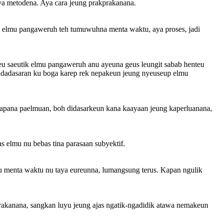
ya metodena. Aya cara jeung prakprakanana.
ri elmu pangaweruh teh tumuwuhna menta waktu, aya proses, jadi
u saeutik elmu pangaweruh anu ayeuna geus leungit sabab henteu
didadasaran ku boga karep rek nepakeun jeung nyeuseup elmu
ndapana paelmuan, boh didasarkeun kana kaayaan jeung kaperluanana,
 elmu nu bebas tina parasaan subyektif.
u menta waktu nu taya eureunna, lumangsung terus. Kapan ngulik
rakanana, sangkan luyu jeung ajas ngatik-ngadidik atawa nemakeun