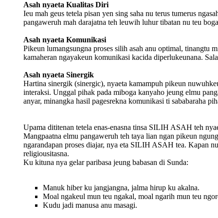
Asah nyaeta Kualitas Diri
Ieu mah geus tetela pisan yen sing saha nu terus tumerus ngasa
pangaweruh mah darajatna teh leuwih luhur tibatan nu teu bo
Asah nyaeta Komunikasi
Pikeun lumangsungna proses silih asah anu optimal, tinangtu 
kamaheran ngayakeun komunikasi kacida diperlukeunana. Salah 
Asah nyaeta Sinergik
Hartina sinergik (sinergic), nyaeta kamampuh pikeun nuwuhkeun 
interaksi. Unggal pihak pada miboga kanyaho jeung elmu pang
anyar, minangka hasil pagesrekna komunikasi ti sababaraha pih
Upama dititenan tetela enas-enasna tinsa SILIH ASAH teh nyae
Mangpaatna elmu pangaweruh teh taya lian ngan pikeun ngung
ngarandapan proses diajar, nya eta SILIH ASAH tea. Kapan nu 
religiousitasna.
Ku kituna nya gelar paribasa jeung babasan di Sunda:
Manuk hiber ku jangjangna, jalma hirup ku akalna.
Moal ngakeul mun teu ngakal, moal ngarih mun teu ngor
Kudu jadi manusa anu masagi.