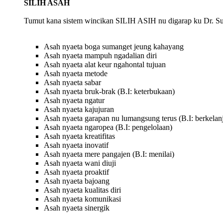
SILIH ASAH
Tumut kana sistem wincikan SILIH ASIH nu digarap ku Dr. S
Asah nyaeta boga sumanget jeung kahayang
Asah nyaeta mampuh ngadalian diri
Asah nyaeta alat keur ngahontal tujuan
Asah nyaeta metode
Asah nyaeta sabar
Asah nyaeta bruk-brak (B.I: keterbukaan)
Asah nyaeta ngatur
Asah nyaeta kajujuran
Asah nyaeta garapan nu lumangsung terus (B.I: berkelan
Asah nyaeta ngaropea (B.I: pengelolaan)
Asah nyaeta kreatifitas
Asah nyaeta inovatif
Asah nyaeta mere pangajen (B.I: menilai)
Asah nyaeta wani diuji
Asah nyaeta proaktif
Asah nyaeta bajoang
Asah nyaeta kualitas diri
Asah nyaeta komunikasi
Asah nyaeta sinergik