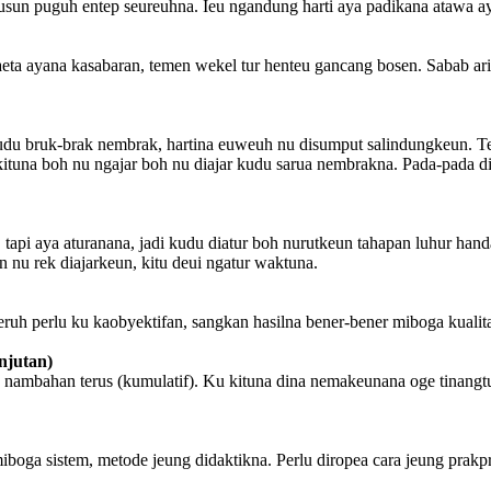
sun puguh entep seureuhna. Ieu ngandung harti aya padikana atawa a
aeta ayana kasabaran, temen wekel tur henteu gancang bosen. Sabab a
du bruk-brak nembrak, hartina euweuh nu disumput salindungkeun. Te
ituna boh nu ngajar boh nu diajar kudu sarua nembrakna. Pada-pada 
tapi aya aturanana, jadi kudu diatur boh nurutkeun tahapan luhur ha
 nu rek diajarkeun, kitu deui ngatur waktuna.
uh perlu ku kaobyektifan, sangkan hasilna bener-bener miboga kualitas
njutan)
 nambahan terus (kumulatif). Ku kituna dina nemakeunana oge tinangt
boga sistem, metode jeung didaktikna. Perlu diropea cara jeung prakp