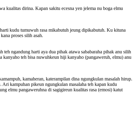
awa kualitas dirina. Kapan sakitu ecesna yen jelema nu boga elmu
 harti kudu tumuwuh rasa mikabutuh jeung dipikabutuh. Ku kituna
ana proses silih asah.
ah teh ngandung harti aya dua pihak atawa sababaraha pihak anu silih
pa kanyaho teh bisa nuwuhkeun hiji kanyaho (pangaweruh, elmu) anu
na kamampuh, kamaheran, katerampilan dina ngungkulan masalah hirup.
e. Ari kampuhan pikeun ngungkulan masalaha teh kapan kudu
ng elmu pangaweruhna di sagigireun kualitas rasa (emosi) katut