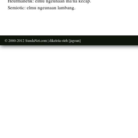
Heurmanetik: elmu ngeunaan ma'na kecap.
Semiotic: elmu ngeunaan lambang.
© 2000-2012
SundaNet.com
| dikelola oleh
[jagoan]