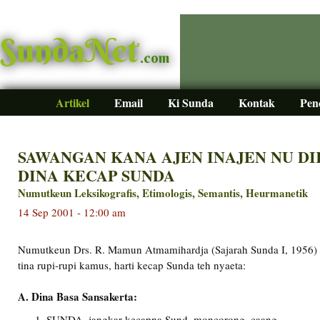
SundaNet
.com
Artikel
Email
Ki Sunda
Kontak
Pen
SAWANGAN KANA AJEN INAJEN NU D
DINA KECAP SUNDA
Numutkeun Leksikografis, Etimologis, Semantis, Heurmanetik
14 Sep 2001 - 12:00 am
Numutkeun Drs. R. Mamun Atmamihardja (Sajarah Sunda I, 1956) 
tina rupi-rupi kamus, harti kecap Sunda teh nyaeta:
A. Dina Basa Sansakerta:
SUNDA, jangkar kecapna Sund, moncorong, caang.