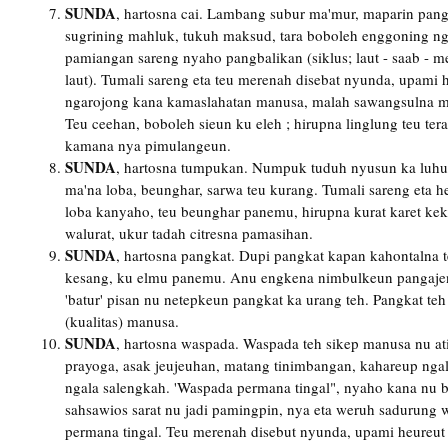
SUNDA
, hartosna cai. Lambang subur ma'mur, maparin pan
sugrining mahluk, tukuh maksud, tara boboleh enggoning n
pamiangan sareng nyaho pangbalikan (siklus; laut - saab - m
laut). Tumali sareng eta teu merenah disebat nyunda, upami 
ngarojong kana kamaslahatan manusa, malah sawangsulna m
Teu ceehan, boboleh sieun ku eleh ; hirupna linglung teu te
kamana nya pimulangeun.
SUNDA
, hartosna tumpukan. Numpuk tuduh nyusun ka luhu
ma'na loba, beunghar, sarwa teu kurang. Tumali sareng eta 
loba kanyaho, teu beunghar panemu, hirupna kurat karet kek
walurat, ukur tadah citresna pamasihan.
SUNDA
, hartosna pangkat. Dupi pangkat kapan kahontalna t
kesang, ku elmu panemu. Anu engkena nimbulkeun pangajen 
'batur' pisan nu netepkeun pangkat ka urang teh. Pangkat teh j
(kualitas) manusa.
SUNDA
, hartosna waspada. Waspada teh sikep manusa nu at
prayoga, asak jeujeuhan, matang tinimbangan, kahareup ngal
ngala salengkah. 'Waspada permana tingal", nyaho kana nu ba
sahsawios sarat nu jadi pamingpin, nya eta weruh sadurung
permana tingal. Teu merenah disebut nyunda, upami heureut