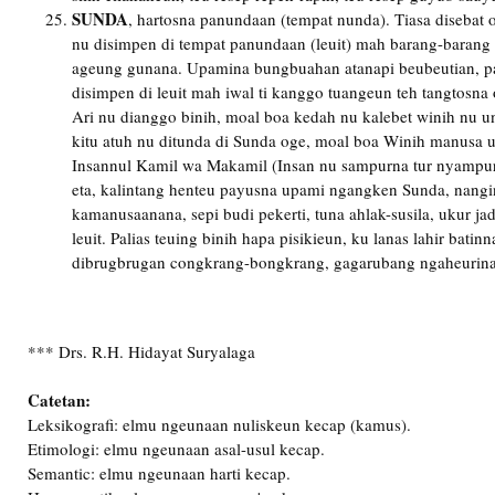
SUNDA
, hartosna panundaan (tempat nunda). Tiasa disebat o
nu disimpen di tempat panundaan (leuit) mah barang-barang
ageung gunana. Upamina bungbuahan atanapi beubeutian, pa
disimpen di leuit mah iwal ti kanggo tuangeun teh tangtosna
Ari nu dianggo binih, moal boa kedah nu kalebet winih nu u
kitu atuh nu ditunda di Sunda oge, moal boa Winih manusa
Insannul Kamil wa Makamil (Insan nu sampurna tur nyampur
eta, kalintang henteu payusna upami ngangken Sunda, nangi
kamanusaanana, sepi budi pekerti, tuna ahlak-susila, ukur jad
leuit. Palias teuing binih hapa pisikieun, ku lanas lahir batinn
dibrugbrugan congkrang-bongkrang, gagarubang ngaheurinan
*** Drs. R.H. Hidayat Suryalaga
Catetan:
Leksikografi: elmu ngeunaan nuliskeun kecap (kamus).
Etimologi: elmu ngeunaan asal-usul kecap.
Semantic: elmu ngeunaan harti kecap.