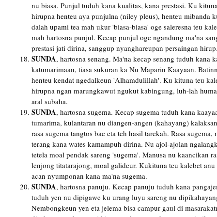
nu biasa. Punjul tuduh kana kualitas, kana prestasi. Ku kitu
hirupna henteu aya punjulna (niley pleus), henteu mibanda kuali
dalah upami tea mah ukur 'biasa-biasa' oge saleresna teu ka
mah hartosna punjul. Kecap punjul oge ngandung ma'na sang
prestasi jati dirina, sanggup nyanghareupan persaingan hirup
SUNDA
, hartosna senang. Ma'na kecap senang tuduh kana k
katumarimaan, tiasa sukuran ka Nu Maparin Kaayaan. Batin
henteu kendat ngedalkeun 'Alhamdulillah'. Ku kituna teu ka
hirupna ngan marungkawut ngukut kabingung, luh-lah human
aral subaha.
SUNDA
, hartosna sugema. Kecap sugema tuduh kana kaayaa
tumarima, kulantaran nu diangen-angen (kahayang) kalaksan
rasa sugema tangtos bae eta teh hasil tarekah. Rasa sugema
terang kana wates kamampuh dirina. Nu ajol-ajolan ngalan
tetela moal pendak sareng 'sugema'. Manusa nu kaancikan r
lenjong titatarajong, moal galideur. Kukituna teu kalebet an
acan nyumponan kana ma'na sugema.
SUNDA
, hartosna panuju. Kecap panuju tuduh kana pangajen 
tuduh yen nu dipigawe ku urang luyu sareng nu dipikahayan
Nembongkeun yen eta jelema bisa campur gaul di masarakat