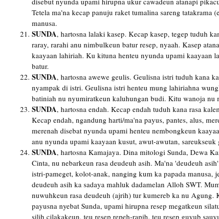
disebut nyunda upami hirupna ukur cawadeun atanapi pikacu
Tetela ma'na kecap panuju raket tumalina sareng tatakrama 
manusa.
SUNDA
, hartosna lalaki kasep. Kecap kasep, tegep tuduh k
raray, rarahi anu nimbulkeun batur resep, nyaah. Kasep atan
kaayaan lahiriah. Ku kituna henteu nyunda upami kaayaan l
batur.
SUNDA
, hartosna awewe geulis. Geulisna istri tuduh kana k
nyampak di istri. Geulisna istri henteu mung lahiriahna wu
batiniah nu nyumiratkeun kaluhungan budi. Kitu wanoja nu
SUNDA
, hartosna endah. Kecap endah tuduh kana rasa kalem
Kecap endah, ngandung harti/ma'na payus, pantes, alus, mer
merenah disebat nyunda upami henteu nembongkeun kaayaan
anu nyunda upami kaayaan kusut, awut-awutan, sareukseuk 
SUNDA
, hartosna Kamajaya. Dina mitologi Sunda, Dewa K
Cinta, nu nebarkeun rasa deudeuh asih. Ma'na 'deudeuh asih
istri-pameget, kolot-anak, nanging kum ka papada manusa, 
deudeuh asih ka sadaya mahluk dadamelan Alloh SWT. Mum
nuwuhkeun rasa deudeuh (ajrih) tur kumereb ka nu Agung. K
payusna nyebat Sunda, upami hirupna resep megatkeun silatu
silih cilakakeun, teu resep repeh-rapih, teu resep guyub sauy