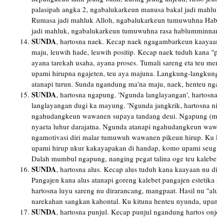
palasipah angka 2, ngabalukarkeun manusa bakal jadi mahlu
Rumasa jadi mahluk Alloh, ngabalukarkeun tumuwuhna Hab
jadi mahluk, ngabalukarkeun tumuwuhna rasa hablumminna
SUNDA
, hartosna naek. Kecap naek ngagambarkeun kaayaan
maju, leuwih hade, leuwih positip. Kecap naek tuduh kana 
ayana tarekah usaha, ayana proses. Tumali sareng eta teu m
upami hirupna ngajeten, teu aya majuna. Langkung-langku
atanapi turun. Sunda ngandung ma'na maju, naek, henteu ng
SUNDA
, hartosna ngapung. 'Ngunda langlayangan', hartos
langlayangan dugi ka mayung. 'Ngunda jangkrik, hartosna 
ngahudangkeun wawanen supaya tandang deui. Ngapung (m
nyaeta luhur darajatna. Ngunda atanapi ngahudangkeun wawa
ngamotivasi diri malar tumuwuh wawanen pikeun hirup. Ku k
upami hirup ukur kakayapakan di handap, komo upami seug 
Dalah mumbul ngapung, nanging pegat talina oge teu kalebe
SUNDA
, hartosna alus. Kecap alus tuduh kana kaayaan nu d
Pangajen kana alus atanapi goreng kalebet pangajen estetika 
hartosna luyu sareng nu dirarancang, mangpaat. Hasil nu "al
narekahan sangkan kahontal. Ku kituna henteu nyunda, upam
SUNDA
, hartosna punjul. Kecap punjul ngandung hartos onj