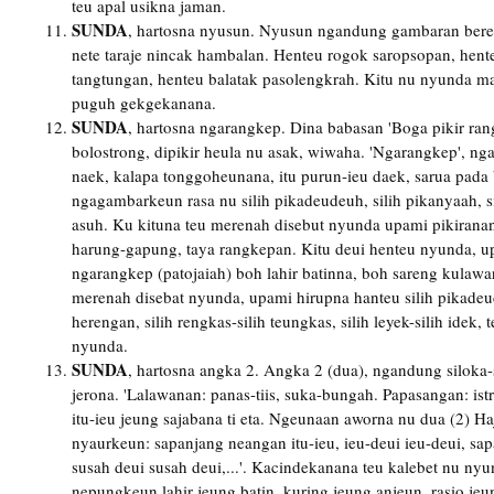
teu apal usikna jaman.
SUNDA
, hartosna nyusun. Nyusun ngandung gambaran beres
nete taraje nincak hambalan. Henteu rogok saropsopan, hente
tangtungan, henteu balatak pasolengkrah. Kitu nu nyunda m
puguh gekgekanana.
SUNDA
, hartosna ngarangkep. Dina babasan 'Boga pikir ran
bolostrong, dipikir heula nu asak, wiwaha. 'Ngarangkep', nga
naek, kalapa tonggoheunana, itu purun-ieu daek, sarua pada
ngagambarkeun rasa nu silih pikadeudeuh, silih pikanyaah, sili
asuh. Ku kituna teu merenah disebut nyunda upami pikirana
harung-gapung, taya rangkepan. Kitu deui henteu nyunda, u
ngarangkep (patojaiah) boh lahir batinna, boh sareng kulaw
merenah disebat nyunda, upami hirupna hanteu silih pikadeud
herengan, silih rengkas-silih teungkas, silih leyek-silih idek, 
nyunda.
SUNDA
, hartosna angka 2. Angka 2 (dua), ngandung siloka-
jerona. 'Lalawanan: panas-tiis, suka-bungah. Papasangan: ist
itu-ieu jeung sajabana ti eta. Ngeunaan aworna nu dua (2) H
nyaurkeun: sapanjang neangan itu-ieu, ieu-deui ieu-deui, s
susah deui susah deui,...'. Kacindekanana teu kalebet nu nyu
nepungkeun lahir jeung batin, kuring jeung anjeun, rasio je