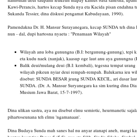
nambihan deui saupami leukeun mapay kamus basa sanesna, upam
Kawi-Perancis, hartos kecap Sunda nya eta Kacida pisan endahna t
Sukanda Tessier, dina diskusi pengamat Kabudayaan, 1990).
Pamendakna Dr. H. Mansur Surayanegara, kecap SUNDA teh dina B
nun - dal, dupi hartosna nyaeta : "Penamaan Wilayah"
Wilayah anu loba gunungna (B.I: bergunung-gunung), tepi 
eta kudu naek (nanjak), kaasup oge laut anu aya gunungna (
Balik deui/mulang deui (B.I: kembali), tegesna tempat urang 
wilayah pikeun nyiar deui rempah-rempah. Balukarna ieu wi
disebut: SUNDA BESAR jeung SUNDA KECIL, ari dasar la
SUNDA. (Dr. A. Mansur Suryanegara ka sim kuring dina Di
Musium Jawa Barat, 15-7-1997).
Dina ulikan sastra, aya nu disebut elmu semiotic, heurmanetic saja
pihartoseunana teh elmu 'ngamanaan'.
Dina Budaya Sunda mah sanes hal nu anyar atanapi aneh, margi 