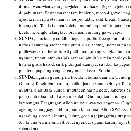
dirucat wana=leuweung, ra=jelema nu hade. Tegesna jelema 
di pahumaan. Pasipatanana: tara kuuleun, resep digawe, tang
ayeuna mah nya eta manusa nu pro aktif, aktif-kreatif (rancag
binangkit). Tetela henteu kalebet nyunda upami hirupna taya
kuuleun, lengle talangke, horeaman embung gawe cape.
SUNDA
, tina kecap cuddha, tegesna putih. Kecap putih di
hartos kalintang saena: 'clik putih, clak herang'=beresih pisa
putih=uteuk nu beresih. Ati putih, teu goreng sangka, hente
nyunda, upami uteukna(pikiranana) pinuh ku reka perdaya k
hatena giruk-hasud, sirik pidik jail kaniaya, suudon ka papa
pandena papalingpang sareng ma'na kecap Sunda.
SUNDA
, ngaran gunung nu kacida luhurna diantara Gunung
Gunung.Tangkubanparahu, nalika jaman samemeh aya Talag
gunung dina Basa Sunda, nuduheun hal nu gede, sapertos ba
pangrajah dina bubuka ieu makalah. 'Gunung tanpa tutugan'
lambangna Kaagungan Alloh nu taya wates-wangenna. Gugu
ageung sareng jagat alit nu pinuh ku rahmat Alloh SWT. Ku k
ngandung sipat nu luhung, luhur, gede ngajunggiring tur pi
Ku kituna teu merenah disebat nyunda, upami karunyinyin ba
sateukteuk.