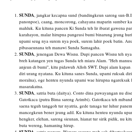
SUNDA
, jangkar kecapna sund (bandingkeun sareng sun-B.I
panonpoe), caang, moncorong, cahayana maparin sumber k
mahluk. Ku kituna pancen Ki Sunda teh lir ibarat gawena p
karahayon, malar hirupna pangeusi bumi binarung jeung hur
upami seug nya surem nya poek, surem lahir poek batin. An
pibasaeunana teh manawi Sunda Samagaha.
SUNDA
, jenengan Dewa Wisnu. Dupi pancen Wisnu teh nya 
breh katangen yen tugas Sunda teh miara Alam. "Heh manus
anjeun di bumi", kitu pidawuh Alloh SWT. Dupi alam kapan a
diri urang nyatana. Ku kituna sanes Sunda, upami ruksak dirin
moralna), oge henteu nyunda upami wae hirupna ngareksak 
masarakatna.
SUNDA
, satria buta (daitya). Conto dina pawayangan nu dis
Gatotkaca (putra Bima sareng Arimbi). Gatotkaca teh miband
saena teguh tanggoh tur nyatria, gede tanaga tur luhur pan
mancegkeun bener jeung adil. Ku kituna henteu nyunda upa
hengker, elehan, sareng sieunan, hianat tur sirik pidik, nu ki
buta wereng, hamaning hirup.
SUNDA
, satria wanara. Wanara ayeuna mah sok dihartoskeun