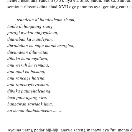
henteu lesot tina Panca S (5 S), nya eta Silib, Sindir, Siloka, Simbu
semiotic-filosofis dina abad XVII oge parantos aya, geuning catur j
........teundeun di handeuleum sieum,
tunda di hanjuang siang,
paragi nyokot ninggalkeun,
dituruban ku mandepun,
diwadahan ku cupu manik astagina,
diteundeun dililiwatan,
dibuka kunu ngaliwat,
anu weruh ku semuna,
anu apal ka basana,
anu rancage hatena,
anu rancingas rasana,
dibuka patinghaleuang,
incu putu tigang ewu,
bangawan sawidak lima,
nu menta dilalakonkeun........
Ayeuna urang pedar hiji-hiji, anawa sareng manawi aya "nu menta 