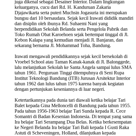
juga dikenal sebagai Desainer Interior. Dalam lingkungan
keluarganya, cucu dari Rd. H. Kanduruan Zakaria
Djajawikarta serta puteri Muchsin Jogasuria ini merupakan
bungsu dari 10 bersaudara. Sejak kecil Irawati dididik mandiri
dan disiplin oleh ibunya Rd. Suhaemi Nani yang
berpendidikan Sekolah Belanda serta Pengelola Pabrik dan
Toko Rumah Obat Karoehoen sejak bertempat tinggal di Jl.
Kebon Kalapa yang kemudian menjadi Jl. Banjaran, dan
sekarang bernama Jl. Mohammad Toha, Bandung.
Irawati mengawali pendidikannya sejak kecil bersekolah di
Vroebel School atau Taman Kanak-kanak di Jl. Balonggede,
lalu melanjutkan Sekolah ke Santa Angela sampai lulus SMA
tahun 1961. Perguruan Tinggi ditempuhnya di Seni Rupa
Institut Teknologi Bandung (ITB) Jurusan Arsitektur Interior
tahun 1962 dan lulus tahun 1975 karena banyak kegiatan
dengan pertunjukan keseniannya di luar negeri.
Ketertarikannya pada dunia tari diawali ketika belajar Tari
Balet kepada Gina Melloncelli di Bandung pada tahun 1955.
Pada tahun 1956-1963 belajar Tari Sunda kepada R. Cece
Somantri di Badan Kesenian Indonesia. Di tempat yang sama
Ira belajar Tari Serampang Dua Belas. Ketika berkesempatan
ke Negeri Belanda Ira belajar Tari Bali kepada I Gusti Raka
Astuti di Scheveningen, Holland, dilanjutkan kepada