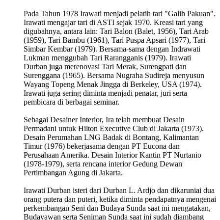
Pada Tahun 1978 Irawati menjadi pelatih tari "Galih Pakuan".
Irawati mengajar tari di ASTI sejak 1970. Kreasi tari yang
digubahnya, antara lain: Tari Balon (Balet, 1956), Tari Arab
(1959), Tari Bambu (1961), Tari Puspa Apsari (1977), Tari
Simbar Kembar (1979). Bersama-sama dengan Indrawati
Lukman menggubah Tari Rarangganis (1979). Irawati
Durban juga merenovasi Tari Merak, Surengpati dan
Surenggana (1965). Bersama Nugraha Sudireja menyusun
Wayang Topeng Menak Jingga di Berkeley, USA (1974).
Irawati juga sering diminta menjadi penatar, juri serta
pembicara di berbagai seminar.
Sebagai Desainer Interior, Ira telah membuat Desain
Permadani untuk Hilton Executive Club di Jakarta (1973).
Desain Perumahan LNG Badak di Bontang, Kalimantan
Timur (1976) bekerjasama dengan PT Eucona dan
Perusahaan Amerika. Desain Interior Kantin PT Nurtanio
(1978-1979), serta rencana interior Gedung Dewan
Pertimbangan Agung di Jakarta.
Irawati Durban isteri dari Durban L. Ardjo dan dikaruniai dua
orang putera dan puteri, ketika diminta pendapatnya mengenai
perkembangan Seni dan Budaya Sunda saat ini mengatakan,
Budayawan serta Seniman Sunda saat ini sudah diambang