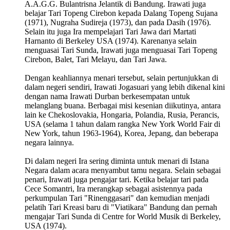
A.A.G.G. Bulantrisna Jelantik di Bandung. Irawati juga
belajar Tari Topeng Cirebon kepada Dalang Topeng Sujana
(1971), Nugraha Sudireja (1973), dan pada Dasih (1976).
Selain itu juga Ira mempelajari Tari Jawa dari Martati
Harnanto di Berkeley USA (1974). Karenanya selain
menguasai Tari Sunda, Irawati juga menguasai Tari Topeng
Cirebon, Balet, Tari Melayu, dan Tari Jawa.
Dengan keahliannya menari tersebut, selain pertunjukkan di
dalam negeri sendiri, Irawati Jogasuari yang lebih dikenal kini
dengan nama Irawati Durban berkesempatan untuk
melanglang buana. Berbagai misi kesenian diikutinya, antara
lain ke Chekoslovakia, Hongaria, Polandia, Rusia, Perancis,
USA (selama 1 tahun dalam rangka New York World Fair di
New York, tahun 1963-1964), Korea, Jepang, dan beberapa
negara lainnya.
Di dalam negeri Ira sering diminta untuk menari di Istana
Negara dalam acara menyambut tamu negara. Selain sebagai
penari, Irawati juga pengajar tari. Ketika belajar tari pada
Cece Somantri, Ira merangkap sebagai asistennya pada
perkumpulan Tari "Rinenggasari" dan kemudian menjadi
pelatih Tari Kreasi baru di "Viatikara" Bandung dan pernah
mengajar Tari Sunda di Centre for World Musik di Berkeley,
USA (1974).