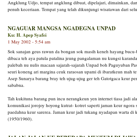
Angklung Udjo, tempat angklung dibuat, dipelajari, dimainkan, da
penuh keceriaan. Tempat yang telah dikunjungi wisatawan dari sel
NGAGUAR MANGSA NGADEGNA UNPAD
Ku: H. Apep Syafei
1 May 2002 - 5:54 am
Sok sanajan geus rawun da bongan sok masih keneh hayang bucu
dibaca teh aya patula patalina jeung pangalaman nu kungsi karand
palebah nu nulis macaan sajarah-sajarah Unpad boh Paguyuban Pa
seuri koneng ari margina ceuk raraosan upami di ibaratkeun mah t
Asep Sunarya barang bray teh ujug-ujug ger teh Gatotgaca keur per
sababna.
Tah kukituna barang pun incu nerangkeun yen internet tiasa jadi ala
komunikasi jorojoy hoyong kutrat- kotret saperti jaman keur ngora
paedahna keur sarerea. Jaman keur jadi tukang nyadapan warta di 
(1950/1960).