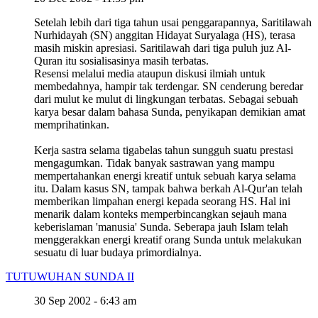
Setelah lebih dari tiga tahun usai penggarapannya, Saritilawah
Nurhidayah (SN) anggitan Hidayat Suryalaga (HS), terasa
masih miskin apresiasi. Saritilawah dari tiga puluh juz Al-
Quran itu sosialisasinya masih terbatas.
Resensi melalui media ataupun diskusi ilmiah untuk
membedahnya, hampir tak terdengar. SN cenderung beredar
dari mulut ke mulut di lingkungan terbatas. Sebagai sebuah
karya besar dalam bahasa Sunda, penyikapan demikian amat
memprihatinkan.
Kerja sastra selama tigabelas tahun sungguh suatu prestasi
mengagumkan. Tidak banyak sastrawan yang mampu
mempertahankan energi kreatif untuk sebuah karya selama
itu. Dalam kasus SN, tampak bahwa berkah Al-Qur'an telah
memberikan limpahan energi kepada seorang HS. Hal ini
menarik dalam konteks memperbincangkan sejauh mana
keberislaman 'manusia' Sunda. Seberapa jauh Islam telah
menggerakkan energi kreatif orang Sunda untuk melakukan
sesuatu di luar budaya primordialnya.
TUTUWUHAN SUNDA II
30 Sep 2002 - 6:43 am