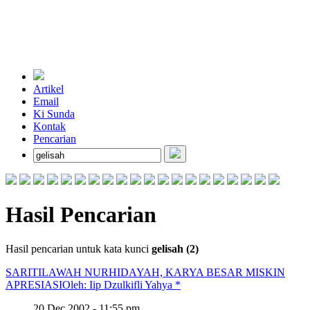
Artikel
Email
Ki Sunda
Kontak
Pencarian
Hasil Pencarian
Hasil pencarian untuk kata kunci
gelisah (2)
SARITILAWAH NURHIDAYAH, KARYA BESAR MISKIN
APRESIASI
Oleh: Iip Dzulkifli Yahya *
20 Dec 2002 - 11:55 pm