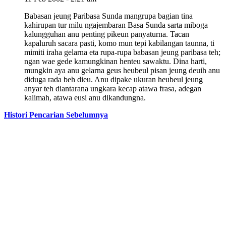
Babasan jeung Paribasa Sunda mangrupa bagian tina
kahirupan tur milu ngajembaran Basa Sunda sarta miboga
kalungguhan anu penting pikeun panyaturna. Tacan
kapaluruh sacara pasti, komo mun tepi kabilangan taunna, ti
mimiti iraha gelarna eta rupa-rupa babasan jeung paribasa teh;
ngan wae gede kamungkinan henteu sawaktu. Dina harti,
mungkin aya anu gelarna geus heubeul pisan jeung deuih anu
diduga rada beh dieu. Anu dipake ukuran heubeul jeung
anyar teh diantarana ungkara kecap atawa frasa, adegan
kalimah, atawa eusi anu dikandungna.
Histori Pencarian Sebelumnya