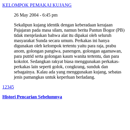
KELOMPOK PEMAKAI KUJANG
26 May 2004 - 6:45 pm
Sekalipun kujang identik dengan keberadaan kerajaan
Pajajaran pada masa silam, namun berita Pantun Bogor (PB)
tidak menjelaskan bahwa alat itu dipakai oleh seluruh
masyarakat Sunda secara umum. Perkakas ini hanya
digunakan oleh kelompok tertentu yaitu para raja, prabu
anom, golongan pangiwa, panengen, golongan agamawan,
para putrid serta golongan kaum wanita tertentu, dan para
kokolot. Sedangkan rakyat biasa menggunakan perkakas-
perkakas lain seperti golok, congkrang, sunduk dan
sebagainya. Kalau ada yang menggunakan kujang, sebatas
jenis pamangkas untuk keperluan berladang.
1
2
3
4
5
Histori Pencarian Sebelumnya