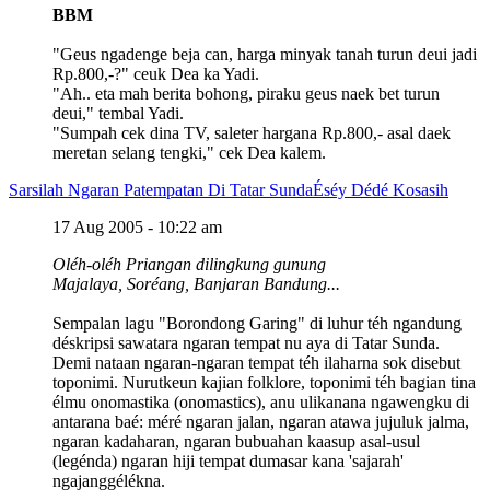
BBM
"Geus ngadenge beja can, harga minyak tanah turun deui jadi
Rp.800,-?" ceuk Dea ka Yadi.
"Ah.. eta mah berita bohong, piraku geus naek bet turun
deui," tembal Yadi.
"Sumpah cek dina TV, saleter hargana Rp.800,- asal daek
meretan selang tengki," cek Dea kalem.
Sarsilah Ngaran Patempatan Di Tatar Sunda
Éséy Dédé Kosasih
17 Aug 2005 - 10:22 am
Oléh-oléh Priangan dilingkung gunung
Majalaya, Soréang, Banjaran Bandung...
Sempalan lagu "Borondong Garing" di luhur téh ngandung
déskripsi sawatara ngaran tempat nu aya di Tatar Sunda.
Demi nataan ngaran-ngaran tempat téh ilaharna sok disebut
toponimi. Nurutkeun kajian folklore, toponimi téh bagian tina
élmu onomastika (onomastics), anu ulikanana ngawengku di
antarana baé: méré ngaran jalan, ngaran atawa jujuluk jalma,
ngaran kadaharan, ngaran bubuahan kaasup asal-usul
(legénda) ngaran hiji tempat dumasar kana 'sajarah'
ngajanggélékna.