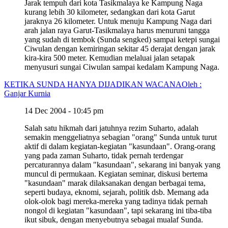
Jarak tempuh dari kota Tasikmalaya ke Kampung Naga
kurang lebih 30 kilometer, sedangkan dari kota Garut
jaraknya 26 kilometer. Untuk menuju Kampung Naga dari
arah jalan raya Garut-Tasikmalaya harus menuruni tangga
yang sudah di tembok (Sunda sengked) sampai ketepi sungai
Ciwulan dengan kemiringan sekitar 45 derajat dengan jarak
kira-kira 500 meter. Kemudian melaluai jalan setapak
menyusuri sungai Ciwulan sampai kedalam Kampung Naga.
KETIKA SUNDA HANYA DIJADIKAN WACANA
Oleh :
Ganjar Kurnia
14 Dec 2004 - 10:45 pm
Salah satu hikmah dari jatuhnya rezim Suharto, adalah
semakin menggeliatnya sebagian "orang" Sunda untuk turut
aktif di dalam kegiatan-kegiatan "kasundaan". Orang-orang
yang pada zaman Suharto, tidak pernah terdengar
percaturannya dalam "kasundaan", sekarang ini banyak yang
muncul di permukaan. Kegiatan seminar, diskusi bertema
"kasundaan" marak dilaksanakan dengan berbagai tema,
seperti budaya, eknomi, sejarah, politik dsb. Memang ada
olok-olok bagi mereka-mereka yang tadinya tidak pernah
nongol di kegiatan "kasundaan", tapi sekarang ini tiba-tiba
ikut sibuk, dengan menyebutnya sebagai mualaf Sunda.