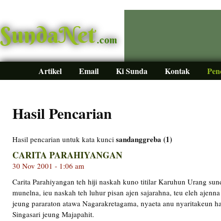
SundaNet
.com
Artikel
Email
Ki Sunda
Kontak
Pen
Hasil Pencarian
sandanggreba (1)
Hasil pencarian untuk kata kunci
CARITA PARAHIYANGAN
30 Nov 2001 - 1:06 am
Carita Parahiyangan teh hiji naskah kuno titilar Karuhun Urang sun
munelna, ieu naskah teh luhur pisan ajen sajarahna, teu eleh ajenn
jeung pararaton atawa Nagarakretagama, nyaeta anu nyaritakeun ha
Singasari jeung Majapahit.