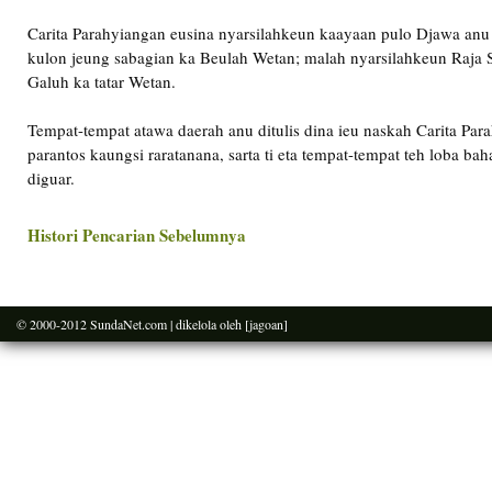
Carita Parahyiangan eusina nyarsilahkeun kaayaan pulo Djawa anu
kulon jeung sabagian ka Beulah Wetan; malah nyarsilahkeun Raja S
Galuh ka tatar Wetan.
Tempat-tempat atawa daerah anu ditulis dina ieu naskah Carita Par
parantos kaungsi raratanana, sarta ti eta tempat-tempat teh loba ba
diguar.
Histori Pencarian Sebelumnya
© 2000-2012
SundaNet.com
| dikelola oleh
[jagoan]