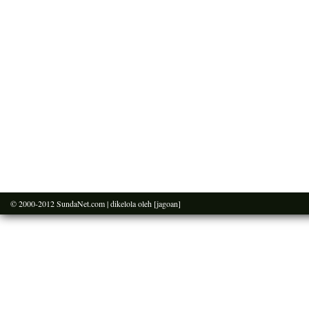
© 2000-2012
SundaNet.com
| dikelola oleh
[jagoan]