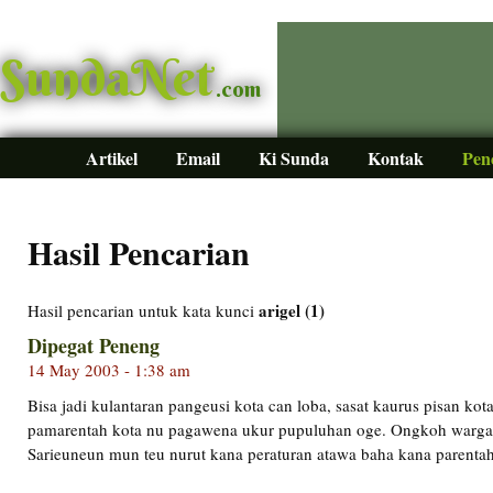
SundaNet
.com
Artikel
Email
Ki Sunda
Kontak
Pen
Hasil Pencarian
arigel (1)
Hasil pencarian untuk kata kunci
Dipegat Peneng
14 May 2003 - 1:38 am
Bisa jadi kulantaran pangeusi kota can loba, sasat kaurus pisan kot
pamarentah kota nu pagawena ukur pupuluhan oge. Ongkoh warga k
Sarieuneun mun teu nurut kana peraturan atawa baha kana parenta