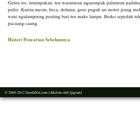
Geura we, tutumpakan, teu waranieun ngarempak palaturan padahal
pulisi. Kareta mesin, beca, delman, geus puguh ari motor jeung mo
wani ngulampreng peuting bari teu make lampu. Berko sepedah teh
pacaang-caang.
Histori Pencarian Sebelumnya
© 2000-2012
SundaNet.com
| dikelola oleh
[jagoan]