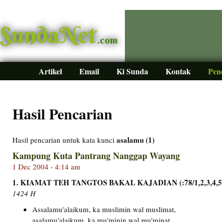
SundaNet
.com
Artikel
Email
Ki Sunda
Kontak
Pen
Hasil Pencarian
asalamu (1)
Hasil pencarian untuk kata kunci
Kampung Kuta Pantrang Nanggap Wayang
1 Dec 2004 - 4:14 am
1. KIAMAT TEH TANGTOS BAKAL KAJADIAN (:78/1,2,3,4,5
1424 H
Assalamu'alaikum, ka muslimin wal muslimat,
asalamu'alaikum, ka mu'minin wal mu'minat.