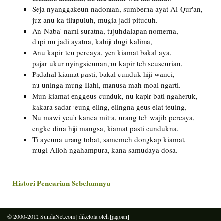
Seja nyanggakeun nadoman, sumberna ayat Al-Qur'an,
juz anu ka tilupuluh, mugia jadi pituduh.
An-Naba' nami suratna, tujuhdalapan nomerna,
dupi nu jadi ayatna, kahiji dugi kalima,
Anu kapir teu percaya, yen kiamat bakal aya,
pajar ukur nyingsieunan,nu kapir teh seuseurian,
Padahal kiamat pasti, bakal cunduk hiji wanci,
nu uninga mung Ilahi, manusa mah moal ngarti.
Mun kiamat enggeus cunduk, nu kapir bati ngaheruk,
kakara sadar jeung eling, elingna geus elat teuing,
Nu mawi yeuh kanca mitra, urang teh wajib percaya,
engke dina hiji mangsa, kiamat pasti cundukna.
Ti ayeuna urang tobat, samemeh dongkap kiamat,
mugi Alloh ngahampura, kana samudaya dosa.
Histori Pencarian Sebelumnya
© 2000-2012
SundaNet.com
| dikelola oleh
[jagoan]