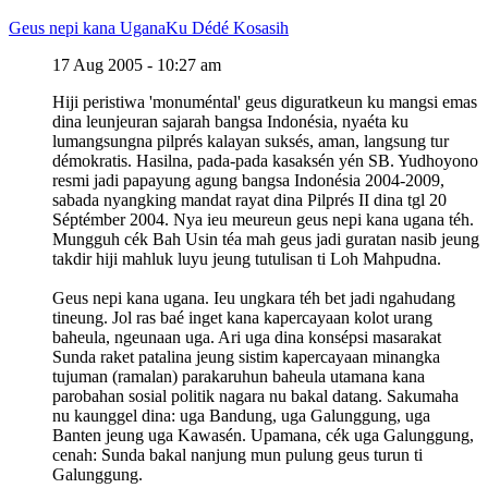
Geus nepi kana Ugana
Ku Dédé Kosasih
17 Aug 2005 - 10:27 am
Hiji peristiwa 'monuméntal' geus diguratkeun ku mangsi emas
dina leunjeuran sajarah bangsa Indonésia, nyaéta ku
lumangsungna pilprés kalayan suksés, aman, langsung tur
démokratis. Hasilna, pada-pada kasaksén yén SB. Yudhoyono
resmi jadi papayung agung bangsa Indonésia 2004-2009,
sabada nyangking mandat rayat dina Pilprés II dina tgl 20
Séptémber 2004. Nya ieu meureun geus nepi kana ugana téh.
Mungguh cék Bah Usin téa mah geus jadi guratan nasib jeung
takdir hiji mahluk luyu jeung tutulisan ti Loh Mahpudna.
Geus nepi kana ugana. Ieu ungkara téh bet jadi ngahudang
tineung. Jol ras baé inget kana kapercayaan kolot urang
baheula, ngeunaan uga. Ari uga dina konsépsi masarakat
Sunda raket patalina jeung sistim kapercayaan minangka
tujuman (ramalan) parakaruhun baheula utamana kana
parobahan sosial politik nagara nu bakal datang. Sakumaha
nu kaunggel dina: uga Bandung, uga Galunggung, uga
Banten jeung uga Kawasén. Upamana, cék uga Galunggung,
cenah: Sunda bakal nanjung mun pulung geus turun ti
Galunggung.