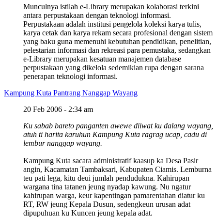
Munculnya istilah e-Library merupakan kolaborasi terkini
antara perpustakaan dengan teknologi informasi.
Perpustakaan adalah institusi pengelola koleksi karya tulis,
karya cetak dan karya rekam secara profesional dengan sistem
yang baku guna memenuhi kebutuhan pendidikan, penelitian,
pelestarian informasi dan rekreasi para pemustaka, sedangkan
e-Library merupakan kesatuan manajemen database
perpustakaan yang dikelola sedemikian rupa dengan sarana
penerapan teknologi informasi.
Kampung Kuta Pantrang Nanggap Wayang
20 Feb 2006 - 2:34 am
Ku sabab bareto panganten awewe diiwat ku dalang wayang,
atuh ti harita karuhun Kampung Kuta ragrag ucap, cadu di
lembur nanggap wayang.
Kampung Kuta sacara administratif kaasup ka Desa Pasir
angin, Kacamatan Tambaksari, Kabupaten Ciamis. Lemburna
teu pati lega, kitu deui jumlah pendudukna. Kahirupan
wargana tina tatanen jeung nyadap kawung. Nu ngatur
kahirupan warga, keur kapentingan pamarentahan diatur ku
RT, RW jeung Kepala Dusun, sedengkeun urusan adat
dipupuhuan ku Kuncen jeung kepala adat.