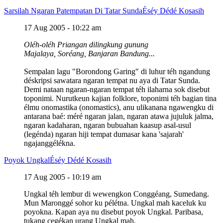
Sarsilah Ngaran Patempatan Di Tatar Sunda
Éséy Dédé Kosasih
17 Aug 2005 - 10:22 am
Oléh-oléh Priangan dilingkung gunung
Majalaya, Soréang, Banjaran Bandung...
Sempalan lagu "Borondong Garing" di luhur téh ngandung
déskripsi sawatara ngaran tempat nu aya di Tatar Sunda.
Demi nataan ngaran-ngaran tempat téh ilaharna sok disebut
toponimi. Nurutkeun kajian folklore, toponimi téh bagian tina
élmu onomastika (onomastics), anu ulikanana ngawengku di
antarana baé: méré ngaran jalan, ngaran atawa jujuluk jalma,
ngaran kadaharan, ngaran bubuahan kaasup asal-usul
(legénda) ngaran hiji tempat dumasar kana 'sajarah'
ngajanggélékna.
Poyok Ungkal
Éséy Dédé Kosasih
17 Aug 2005 - 10:19 am
Ungkal téh lembur di wewengkon Conggéang, Sumedang.
Mun Maronggé sohor ku pélétna. Ungkal mah kaceluk ku
poyokna. Kapan aya nu disebut poyok Ungkal. Paribasa,
tukang cegékan urang Ungkal mah.