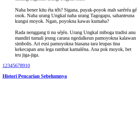
Naha bener kitu éta téh? Sigana, puyak-poyok mah saréréa gé
osok. Naha urang Ungkal naha urang Tagogapu, sahanteuna
kungsi moyok. Ngan, poyokna kawas kumaha?
Rada nenggang ti nu séjén. Urang Ungkal miboga tradisi anu
mandiri tumali jeung carana ngedalkeun pamoyokna kalawan
simbolis. Ari eusi pamoyokna biasana tara leupas tina
kekecapan anu lega rambat kamaléna. Ana pok moyok, bet
teu jiga-jiga.
1
2
3
4
5
6
7
8
9
10
Histori Pencarian Sebelumnya