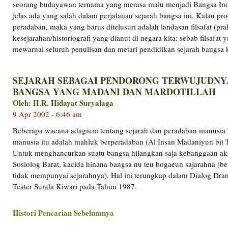
seorang budayawan ternama yang merasa malu menjadi Bangsa Ind
jelas ada yang salah dalam perjalanan sejarah bangsa ini. Kalau pr
peradaban, maka yang harus ditelusuri adalah landasan filsafat (pra
kesejarahan/historiografi yang dianut di negara kita; sebab filsafat 
mewarnai seluruh penulisan dan metari pendidikan sejarah bangsa k
SEJARAH SEBAGAI PENDORONG TERWUJUDNY
BANGSA YANG MADANI DAN MARDOTILLAH
Oleh: H.R. Hidayat Suryalaga
9 Apr 2002 - 6:46 am
Beberapa wacana adagium tentang sejarah dan peradaban manusia
manusia itu adalah mahluk berperadaban (Al Insan Madaniyun bit T
Untuk menghancurkan suatu bangsa hilangkan saja kebanggaan ak
Sosiolog Barat, kacida hinana bangsa nu teu bogaeun sajarahna (b
tidak mempunyai sejarahnya). Hal ini terungkap dalam Dialog Dr
Teater Sunda Kiwari pada Tahun 1987.
Histori Pencarian Sebelumnya