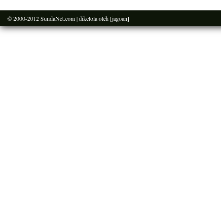
© 2000-2012
SundaNet.com
| dikelola oleh
[jagoan]