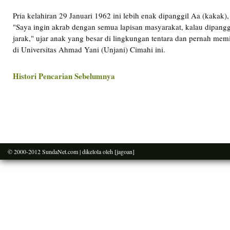
Pria kelahiran 29 Januari 1962 ini lebih enak dipanggil Aa (kakak),
"Saya ingin akrab dengan semua lapisan masyarakat, kalau dipangg
jarak," ujar anak yang besar di lingkungan tentara dan pernah m
di Universitas Ahmad Yani (Unjani) Cimahi ini.
Histori Pencarian Sebelumnya
© 2000-2012
SundaNet.com
| dikelola oleh
[jagoan]