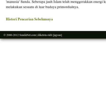
'manusia' Sunda. Seberapa jauh Islam telah menggerakkan energi k
melakukan sesuatu di luar budaya primordialnya.
Histori Pencarian Sebelumnya
© 2000-2012
SundaNet.com
| dikelola oleh
[jagoan]