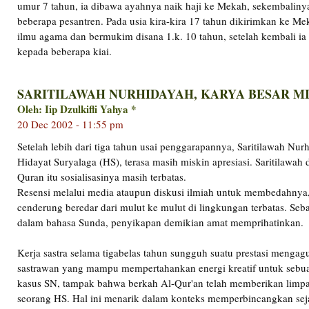
umur 7 tahun, ia dibawa ayahnya naik haji ke Mekah, sekembalinya 
beberapa pesantren. Pada usia kira-kira 17 tahun dikirimkan ke 
ilmu agama dan bermukim disana 1.k. 10 tahun, setelah kembali ia 
kepada beberapa kiai.
SARITILAWAH NURHIDAYAH, KARYA BESAR MI
Oleh: Iip Dzulkifli Yahya *
20 Dec 2002 - 11:55 pm
Setelah lebih dari tiga tahun usai penggarapannya, Saritilawah Nur
Hidayat Suryalaga (HS), terasa masih miskin apresiasi. Saritilawah d
Quran itu sosialisasinya masih terbatas.
Resensi melalui media ataupun diskusi ilmiah untuk membedahnya,
cenderung beredar dari mulut ke mulut di lingkungan terbatas. Seb
dalam bahasa Sunda, penyikapan demikian amat memprihatinkan.
Kerja sastra selama tigabelas tahun sungguh suatu prestasi menga
sastrawan yang mampu mempertahankan energi kreatif untuk sebua
kasus SN, tampak bahwa berkah Al-Qur'an telah memberikan limp
seorang HS. Hal ini menarik dalam konteks memperbincangkan se