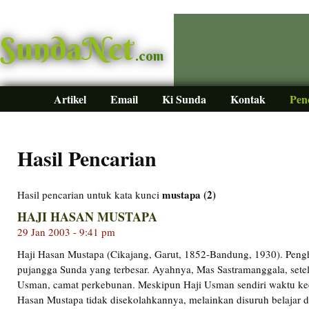
SundaNet
.com
Artikel
Email
Ki Sunda
Kontak
Pen
Hasil Pencarian
mustapa (2)
Hasil pencarian untuk kata kunci
HAJI HASAN MUSTAPA
29 Jan 2003 - 9:41 pm
Haji Hasan Mustapa (Cikajang, Garut, 1852-Bandung, 1930). Pengh
pujangga Sunda yang terbesar. Ayahnya, Mas Sastramanggala, setela
Usman, camat perkebunan. Meskipun Haji Usman sendiri waktu keci
Hasan Mustapa tidak disekolahkannya, melainkan disuruh belajar d