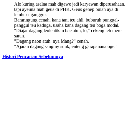
Alo kuring asalna mah digawe jadi karyawan diperusahaan,
tapi ayeuna mah geus di PHK. Geus genep bulan aya di
lembur nganggur.
Bararingung cenah, kana tani teu ahli, buburuh punggal-
panggul teu kaduga, usaha kana dagang teu boga modal.
"Diajar dagang leuleutikan bae atuh, lo," cekeng teh mere
saran.
"Dagang naon atuh, nya Mang?" cenah.
"Ajaran dagang sangray suuk, enteng garapanana oge."
Histori Pencarian Sebelumnya