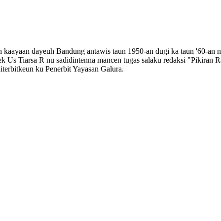
aayaan dayeuh Bandung antawis taun 1950-an dugi ka taun '60-an nu t
erek Us Tiarsa R nu sadidintenna mancen tugas salaku redaksi "Pikira
iterbitkeun ku Penerbit Yayasan Galura.