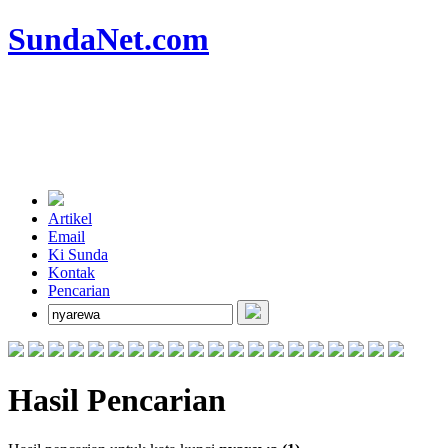
SundaNet
.com
Artikel
Email
Ki Sunda
Kontak
Pencarian
Hasil Pencarian