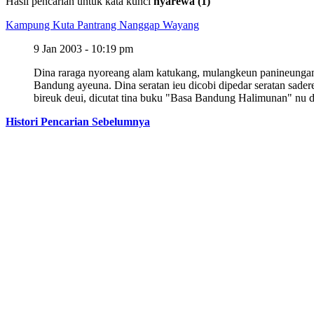
Hasil pencarian untuk kata kunci
nyarewa (1)
Kampung Kuta Pantrang Nanggap Wayang
9 Jan 2003 - 10:19 pm
Dina raraga nyoreang alam katukang, mulangkeun panineungan k
Bandung ayeuna. Dina seratan ieu dicobi dipedar seratan sad
bireuk deui, dicutat tina buku "Basa Bandung Halimunan" nu d
Histori Pencarian Sebelumnya