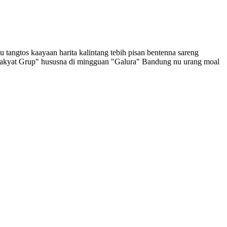
angtos kaayaan harita kalintang tebih pisan bentenna sareng
n Rakyat Grup" hususna di mingguan "Galura" Bandung nu urang moal