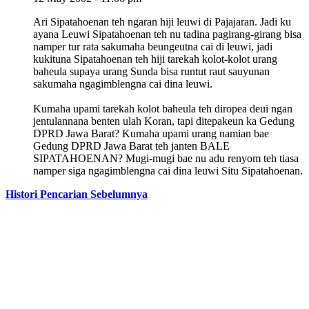
Ari Sipatahoenan teh ngaran hiji leuwi di Pajajaran. Jadi ku
ayana Leuwi Sipatahoenan teh nu tadina pagirang-girang bisa
namper tur rata sakumaha beungeutna cai di leuwi, jadi
kukituna Sipatahoenan teh hiji tarekah kolot-kolot urang
baheula supaya urang Sunda bisa runtut raut sauyunan
sakumaha ngagimblengna cai dina leuwi.
Kumaha upami tarekah kolot baheula teh diropea deui ngan
jentulannana benten ulah Koran, tapi ditepakeun ka Gedung
DPRD Jawa Barat? Kumaha upami urang namian bae
Gedung DPRD Jawa Barat teh janten BALE
SIPATAHOENAN? Mugi-mugi bae nu adu renyom teh tiasa
namper siga ngagimblengna cai dina leuwi Situ Sipatahoenan.
Histori Pencarian Sebelumnya