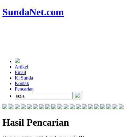
SundaNet
.com
Artikel
Email
Ki Sunda
Kontak
Pencarian
Hasil Pencarian