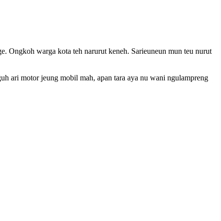
oge. Ongkoh warga kota teh narurut keneh. Sarieuneun mun teu nurut
guh ari motor jeung mobil mah, apan tara aya nu wani ngulampreng