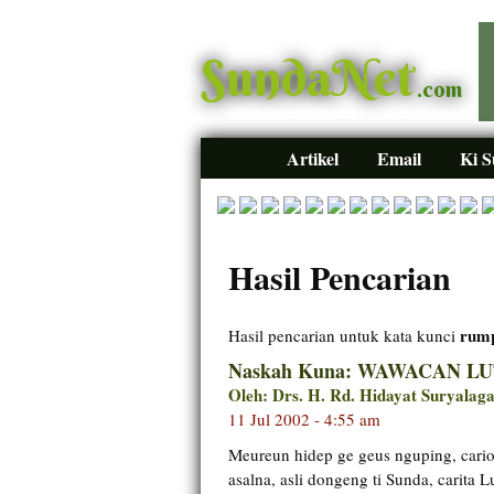
SundaNet
.com
Artikel
Email
Ki 
Hasil Pencarian
rump
Hasil pencarian untuk kata kunci
Naskah Kuna: WAWACAN 
Oleh: Drs. H. Rd. Hidayat Suryalag
11 Jul 2002 - 4:55 am
Meureun hidep ge geus nguping, cario
asalna, asli dongeng ti Sunda, carita 