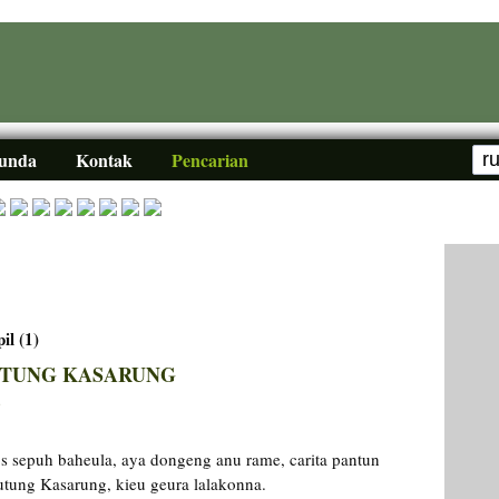
Sunda
Kontak
Pencarian
il (1)
LUTUNG KASARUNG
a
s sepuh baheula, aya dongeng anu rame, carita pantun
Lutung Kasarung, kieu geura lalakonna.