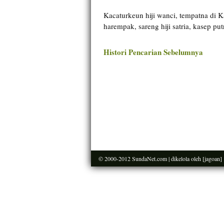
Kacaturkeun hiji wanci, tempatna di 
harempak, sareng hiji satria, kasep 
Histori Pencarian Sebelumnya
© 2000-2012
SundaNet.com
| dikelola oleh
[jagoan]