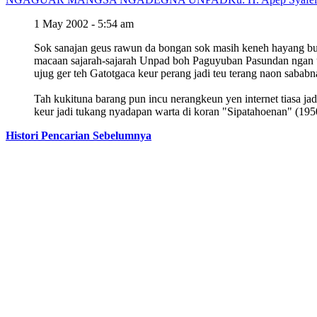
1 May 2002 - 5:54 am
Sok sanajan geus rawun da bongan sok masih keneh hayang buc
macaan sajarah-sajarah Unpad boh Paguyuban Pasundan ngan uk
ujug ger teh Gatotgaca keur perang jadi teu terang naon sababn
Tah kukituna barang pun incu nerangkeun yen internet tiasa jad
keur jadi tukang nyadapan warta di koran "Sipatahoenan" (195
Histori Pencarian Sebelumnya