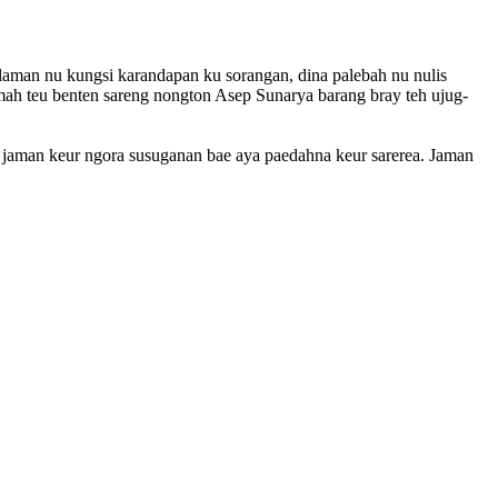
aman nu kungsi karandapan ku sorangan, dina palebah nu nulis
mah teu benten sareng nongton Asep Sunarya barang bray teh ujug-
rti jaman keur ngora susuganan bae aya paedahna keur sarerea. Jaman