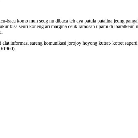
u-baca komo mun seug nu dibaca teh aya patula patalina jeung pangal
ur bisa seuri koneng ari margina ceuk raraosan upami di ibaratkeun 
a.
i alat informasi sareng komunikasi jorojoy hoyong kutrat- kotret sape
0/1960).