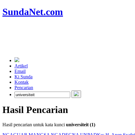
SundaNet
.com
Artikel
Email
Ki Sunda
Kontak
Pencarian
Hasil Pencarian
Hasil pencarian untuk kata kunci
universiteit (1)
NGAGUAR MANGSA NGADEGNA UNPAD
Ku: H. Apep Syafei