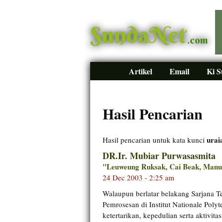
SundaNet
.com
Artikel
Email
Ki 
Hasil Pencarian
urai
Hasil pencarian untuk kata kunci
DR.Ir. Mubiar Purwasasmita
"Leuweung Ruksak, Cai Beak, Manu
24 Dec 2003 - 2:25 am
Walaupun berlatar belakang Sarjana T
Pemrosesan di Institut Nationale Poly
ketertarikan, kepedulian serta aktivit