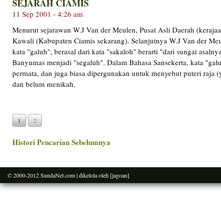
SEJARAH CIAMIS
11 Sep 2001 - 4:26 am
Menurut sejarawan W.J Van der Meulen, Pusat Asli Daerah (kerajaan
Kawali (Kabupaten Ciamis sekarang). Selanjutnya W.J Van der Me
kata "galuh", berasal dari kata "sakaloh" berarti "dari sungai asalny
Banyumas menjadi "segaluh". Dalam Bahasa Sansekerta, kata "gal
permata, dan juga biasa dipergunakan untuk menyebut puteri raja 
dan belum menikah.
1
2
Histori Pencarian Sebelumnya
© 2000-2012
SundaNet.com
| dikelola oleh
[jagoan]