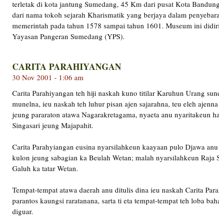
terletak di kota jantung Sumedang, 45 Km dari pusat Kota Bandu
dari nama tokoh sejarah Kharismatik yang berjaya dalam penyebar
memerintah pada tahun 1578 sampai tahun 1601. Museum ini didiri
Yayasan Pangeran Sumedang (YPS).
CARITA PARAHIYANGAN
30 Nov 2001 - 1:06 am
Carita Parahiyangan teh hiji naskah kuno titilar Karuhun Urang sun
munelna, ieu naskah teh luhur pisan ajen sajarahna, teu eleh ajenn
jeung pararaton atawa Nagarakretagama, nyaeta anu nyaritakeun ha
Singasari jeung Majapahit.
Carita Parahyiangan eusina nyarsilahkeun kaayaan pulo Djawa anu
kulon jeung sabagian ka Beulah Wetan; malah nyarsilahkeun Raja S
Galuh ka tatar Wetan.
Tempat-tempat atawa daerah anu ditulis dina ieu naskah Carita Par
parantos kaungsi raratanana, sarta ti eta tempat-tempat teh loba ba
diguar.