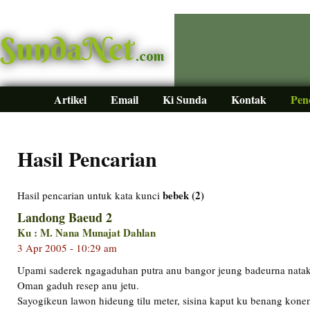
SundaNet
.com
Artikel
Email
Ki Sunda
Kontak
Pen
Hasil Pencarian
bebek (2)
Hasil pencarian untuk kata kunci
Landong Baeud 2
Ku : M. Nana Munajat Dahlan
3 Apr 2005 - 10:29 am
Upami saderek ngagaduhan putra anu bangor jeung badeurna natak
Oman gaduh resep anu jetu.
Sayogikeun lawon hideung tilu meter, sisina kaput ku benang koneng