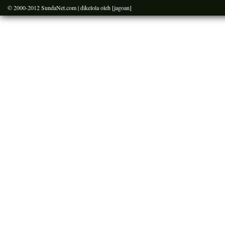
© 2000-2012
SundaNet.com
| dikelola oleh
[jagoan]