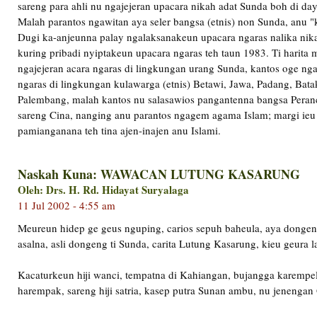
sareng para ahli nu ngajejeran upacara nikah adat Sunda boh di da
Malah parantos ngawitan aya seler bangsa (etnis) non Sunda, anu "
Dugi ka-anjeunna palay ngalaksanakeun upacara ngaras nalika nik
kuring pribadi nyiptakeun upacara ngaras teh taun 1983. Ti harita 
ngajejeran acara ngaras di lingkungan urang Sunda, kantos oge ng
ngaras di lingkungan kulawarga (etnis) Betawi, Jawa, Padang, Bat
Palembang, malah kantos nu salasawios pangantenna bangsa Peran
sareng Cina, nanging anu parantos ngagem agama Islam; margi ieu 
pamianganana teh tina ajen-inajen anu Islami.
Naskah Kuna: WAWACAN LUTUNG KASARUNG
Oleh: Drs. H. Rd. Hidayat Suryalaga
11 Jul 2002 - 4:55 am
Meureun hidep ge geus nguping, carios sepuh baheula, aya dongen
asalna, asli dongeng ti Sunda, carita Lutung Kasarung, kieu geura 
Kacaturkeun hiji wanci, tempatna di Kahiangan, bujangga karempel
harempak, sareng hiji satria, kasep putra Sunan ambu, nu jenenga