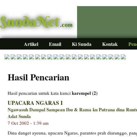
SundaNet
.com
Artikel
Email
Ki Sunda
Kontak
Pen
Hasil Pencarian
karempel (2)
Hasil pencarian untuk kata kunci
UPACARA NGARAS I
Ngawasuh Dampal Sampean Ibu & Rama ku Putrana dina Runt
Adat Sunda
7 Oct 2002 - 1:39 am
Dina danget ayeuna, upacara Ngaras, parantos prah diaranggo, pang