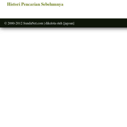
Histori Pencarian Sebelumnya
© 2000-2012
SundaNet.com
| dikelola oleh
[jagoan]