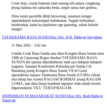
Ceuk beja, cenah baheula mah maung teh antara cangkeng
jeung dadana teu sabaraha beda, ampir sarua bae gedena.
Dina usum paceklik dihiji leuweung, sasatoan kungsi
ngarandapan kakurangan kahakanan. Sagala bubuahan,
beubeutian, katut ka jujukutan oge gararing, sabab halodo
banget.
TATAKRAMA BASA SUNDA
Ku: Drs. H.R. Hidayat Suryalaga
11 Mar 2002 - 3:42 am
Undak-Usuk Basa Sunda anu dina Kongres Basa Sunda taun
1986 di Cipayung Bogor disebut TATAKRAMA BASA
SUNDA teh upama dijumlahkeun mah aya dalapan tahapan
(ragam). Sanajan Konferensi Kebudayaan Sunda I di
Bandung jeung Kongres Basa Sunda VII di Garut
ngusulkeun supaya Tatakrama Basa Sunda (UUBS) cukup
dua tahap bae nyaeta RAGAM HORMAT jeung RAGAM
LOMA, tapi dina hirup kumbuh sapopoe mah masih keneh
digarunakeun TILU TAHAP/RAGAM.
SISINDIRAN DI MASARAKAT SUNDA
Ku: Drs. Budi Rahayu
Tamsyah