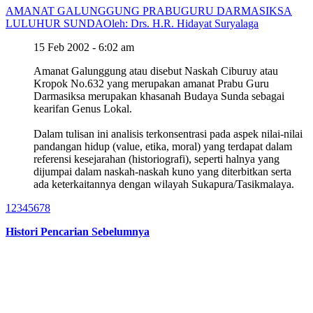
AMANAT GALUNGGUNG PRABUGURU DARMASIKSA
LULUHUR SUNDA
Oleh: Drs. H.R. Hidayat Suryalaga
15 Feb 2002 - 6:02 am
Amanat Galunggung atau disebut Naskah Ciburuy atau
Kropok No.632 yang merupakan amanat Prabu Guru
Darmasiksa merupakan khasanah Budaya Sunda sebagai
kearifan Genus Lokal.
Dalam tulisan ini analisis terkonsentrasi pada aspek nilai-nilai
pandangan hidup (value, etika, moral) yang terdapat dalam
referensi kesejarahan (historiografi), seperti halnya yang
dijumpai dalam naskah-naskah kuno yang diterbitkan serta
ada keterkaitannya dengan wilayah Sukapura/Tasikmalaya.
1
2
3
4
5
6
7
8
Histori Pencarian Sebelumnya