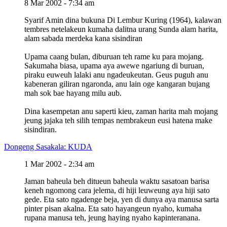
8 Mar 2002 - 7:34 am
Syarif Amin dina bukuna Di Lembur Kuring (1964), kalawan
tembres netelakeun kumaha dalitna urang Sunda alam harita,
alam sabada merdeka kana sisindiran
Upama caang bulan, diburuan teh rame ku para mojang.
Sakumaha biasa, upama aya awewe ngariung di buruan,
piraku euweuh lalaki anu ngadeukeutan. Geus puguh anu
kabeneran giliran ngaronda, anu lain oge kangaran bujang
mah sok bae hayang milu aub.
Dina kasempetan anu saperti kieu, zaman harita mah mojang
jeung jajaka teh silih tempas nembrakeun eusi hatena make
sisindiran.
Dongeng Sasakala: KUDA
1 Mar 2002 - 2:34 am
Jaman baheula beh ditueun baheula waktu sasatoan barisa
keneh ngomong cara jelema, di hiji leuweung aya hiji sato
gede. Eta sato ngadenge beja, yen di dunya aya manusa sarta
pinter pisan akalna. Eta sato hayangeun nyaho, kumaha
rupana manusa teh, jeung haying nyaho kapinteranana.