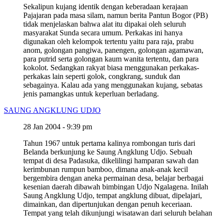
Sekalipun kujang identik dengan keberadaan kerajaan
Pajajaran pada masa silam, namun berita Pantun Bogor (PB)
tidak menjelaskan bahwa alat itu dipakai oleh seluruh
masyarakat Sunda secara umum. Perkakas ini hanya
digunakan oleh kelompok tertentu yaitu para raja, prabu
anom, golongan pangiwa, panengen, golongan agamawan,
para putrid serta golongan kaum wanita tertentu, dan para
kokolot. Sedangkan rakyat biasa menggunakan perkakas-
perkakas lain seperti golok, congkrang, sunduk dan
sebagainya. Kalau ada yang menggunakan kujang, sebatas
jenis pamangkas untuk keperluan berladang.
SAUNG ANGKLUNG UDJO
28 Jan 2004 - 9:39 pm
Tahun 1967 untuk pertama kalinya rombongan turis dari
Belanda berkunjung ke Saung Angklung Udjo. Sebuah
tempat di desa Padasuka, dikelilingi hamparan sawah dan
kerimbunan rumpun bamboo, dimana anak-anak kecil
bergembira dengan aneka permainan desa, belajar berbagai
kesenian daerah dibawah bimbingan Udjo Ngalagena. Inilah
Saung Angklung Udjo, tempat angklung dibuat, dipelajari,
dimainkan, dan dipertunjukan dengan penuh keceriaan.
Tempat yang telah dikunjungi wisatawan dari seluruh belahan