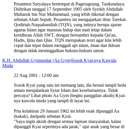
Pesantren Suryalaya bertempat di Pagerageung, Tasikmalaya.
Didirikan tanggal 17 September 1905 oleh Syeikh Abdullah
Mubarok bin Nur Muhammad, yang lebih dikenal dengan
sebutan Abah Sepuh. Pesantren ini mengajarkan ilmu Tarekat-
Qodiriah-Naqsabandiah (TQN), yang intinya berupa ajaran
agama Islam agar manusia hidup dan mati tetap dalam
keridhoan Allah SWT, dengan bersumber kepada Qu'an,
Hadis, Ijma dan Qias. TQN merupakan teori agar kita lebih
cepat dan tepat dalam menggali api islam, iman dan ikhsan
dengan tidak meninggalkan hukum-hukum sareat.
K.H. Abdullah Gymnastiar (Aa Gym)
Sosok Kyai-nya Kawula
Muda
22 Aug 2001 - 12:00 am
Sosok Kyai yang satu ini memang lain, dia berani tampil beda
antara menjalankan Syiar Islam dan kesehariannya. Tidak
percaya? Lihat photo Aa Gym (begitu panggilan akrab) Kyai-
nya kawula muda yang tampil di layar ini.
Pria kelahiran 29 Januari 1962 ini lebih enak dipanggil Aa
(kakak), daripada sebutan Kyai.
"Saya ingin akrab dengan semua lapisan masyarakat, kalau
dipanggil Kyai sepertinya ada jarak," ujar anak yang besar di