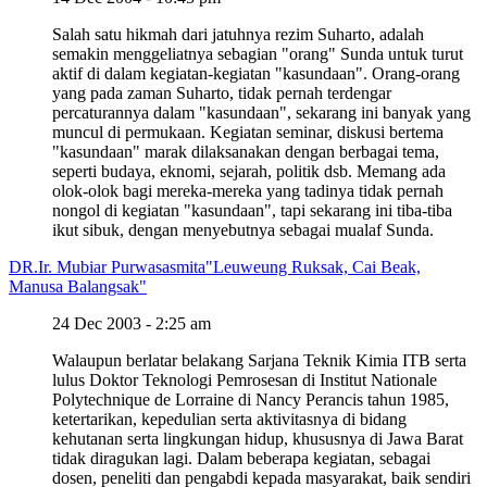
Salah satu hikmah dari jatuhnya rezim Suharto, adalah
semakin menggeliatnya sebagian "orang" Sunda untuk turut
aktif di dalam kegiatan-kegiatan "kasundaan". Orang-orang
yang pada zaman Suharto, tidak pernah terdengar
percaturannya dalam "kasundaan", sekarang ini banyak yang
muncul di permukaan. Kegiatan seminar, diskusi bertema
"kasundaan" marak dilaksanakan dengan berbagai tema,
seperti budaya, eknomi, sejarah, politik dsb. Memang ada
olok-olok bagi mereka-mereka yang tadinya tidak pernah
nongol di kegiatan "kasundaan", tapi sekarang ini tiba-tiba
ikut sibuk, dengan menyebutnya sebagai mualaf Sunda.
DR.Ir. Mubiar Purwasasmita
"Leuweung Ruksak, Cai Beak,
Manusa Balangsak"
24 Dec 2003 - 2:25 am
Walaupun berlatar belakang Sarjana Teknik Kimia ITB serta
lulus Doktor Teknologi Pemrosesan di Institut Nationale
Polytechnique de Lorraine di Nancy Perancis tahun 1985,
ketertarikan, kepedulian serta aktivitasnya di bidang
kehutanan serta lingkungan hidup, khususnya di Jawa Barat
tidak diragukan lagi. Dalam beberapa kegiatan, sebagai
dosen, peneliti dan pengabdi kepada masyarakat, baik sendiri