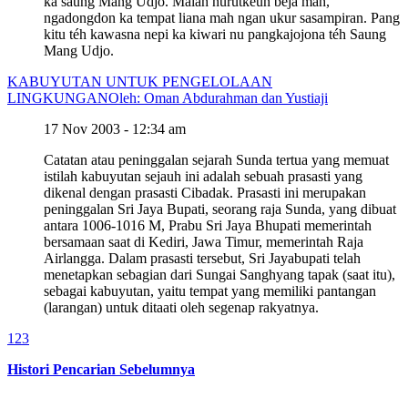
ka saung Mang Udjo. Malah nurutkeun béja mah,
ngadongdon ka tempat liana mah ngan ukur sasampiran. Pang
kitu téh kawasna nepi ka kiwari nu pangkajojona téh Saung
Mang Udjo.
KABUYUTAN UNTUK PENGELOLAAN
LINGKUNGAN
Oleh: Oman Abdurahman dan Yustiaji
17 Nov 2003 - 12:34 am
Catatan atau peninggalan sejarah Sunda tertua yang memuat
istilah kabuyutan sejauh ini adalah sebuah prasasti yang
dikenal dengan prasasti Cibadak. Prasasti ini merupakan
peninggalan Sri Jaya Bupati, seorang raja Sunda, yang dibuat
antara 1006-1016 M, Prabu Sri Jaya Bhupati memerintah
bersamaan saat di Kediri, Jawa Timur, memerintah Raja
Airlangga. Dalam prasasti tersebut, Sri Jayabupati telah
menetapkan sebagian dari Sungai Sanghyang tapak (saat itu),
sebagai kabuyutan, yaitu tempat yang memiliki pantangan
(larangan) untuk ditaati oleh segenap rakyatnya.
1
2
3
Histori Pencarian Sebelumnya