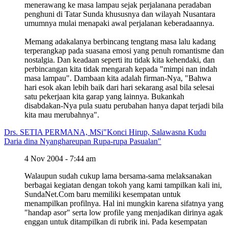
menerawang ke masa lampau sejak perjalanana peradaban
penghuni di Tatar Sunda khususnya dan wilayah Nusantara
umumnya mulai menapaki awal perjalanan keberadaannya.
Memang adakalanya berbincang tengtang masa lalu kadang
terperangkap pada suasana emosi yang penuh romantisme dan
nostalgia. Dan keadaan seperti itu tidak kita kehendaki, dan
perbincangan kita tidak mengarah kepada "mimpi nan indah
masa lampau". Dambaan kita adalah firman-Nya, "Bahwa
hari esok akan lebih baik dari hari sekarang asal bila selesai
satu pekerjaan kita garap yang lainnya. Bukankah
disabdakan-Nya pula suatu perubahan hanya dapat terjadi bila
kita mau merubahnya".
Drs. SETIA PERMANA, MSi
"Konci Hirup, Salawasna Kudu
Daria dina Nyanghareupan Rupa-rupa Pasualan"
4 Nov 2004 - 7:44 am
Walaupun sudah cukup lama bersama-sama melaksanakan
berbagai kegiatan dengan tokoh yang kami tampilkan kali ini,
SundaNet.Com baru memiliki kesempatan untuk
menampilkan profilnya. Hal ini mungkin karena sifatnya yang
"handap asor" serta low profile yang menjadikan dirinya agak
enggan untuk ditampilkan di rubrik ini. Pada kesempatan