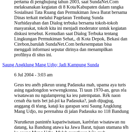
pertama di penghujung tahun 2003, saat SundaNet.Com
melaksanakan kegiatan di 8 Kota/Kabupaten dalam rangka
Sosialisasi Tata Ruang dan Permukiman Jawa Barat bersama
Dinas terkait melalui Pagelaran Tembang Sunda
Nurhidayahan dan Dialog terbuka bersama tokoh-tokoh
masyarakat, tokoh kita ini menjadi moderator untuk kegiatan
diskusi tersebut. Kemudian saat Dialog Terbuka tentang
Lingkungan Permukiman Sehat,, di Kota Depok, Bekasi dan
Cirebon,barulah SundaNet.Com berkesempatan bisa
menggali informasi seputar dirinya dan menampilkan
profilnya di situs ini.
Saung Angklung Mang Udjo; Jadi Kampung Sunda
6 Jul 2004 - 3:03 am
Geus teu anéh pikeun urang Padasuka mah, upama aya turis
asing ngadongdon wewengkonna. Ti taun 1970-an, geus réa
wisatawan nu ngulampreng ka ieu patempatan. Rék naon
cenah éta turis bet jul-jol ka Padasuka?, jauh dijugjug,
anggang di téang, kataji ku garapan seni Saung Angklung
Mang Udjo, nu perenahna di jalan Padasuka no 118 Bandung
Nurutkeun panintén kapariwisataan, karéréan wisatawan nu
datang, ka Bandung atawa ka Jawa Barat, tujuan utamana téh