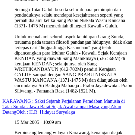
Semoga Tatar Galuh beserta seluruh para pemimpin dan
penduduknya selalu mendapat kesejahteraan seperti yang
pernah dialami ketika Sang Prabu Niskala Wastu Kancana
(1371- 1475 M) memerintah di negeri Kawali - Galuh.
Untuk memahami seluruh aspek kehidupan Urang Sunda,
terutama pada tataran filosofi pandangan hidupnya, tidak akan
terlepas dari "lingga-lingga Kasundaan" yang telah
dipancangkan para leluhur Galuh - Kawali. Sejak Kerajaan
KENDAN yang diawali Sang Manikmaya (536-568M) di
kerajaan KENDAN; selanjutnya oleh Sang
WRETIKANDAYUN (612-702M) pendiri Kerajaan
GALUH sampai dengan SANG PRABU NISKALA
WASTU KANCANA (1371-1475 M) dan dilanjutkan oleh
cucundanya Sri Baduga Maharaja - Prabu Jayadewata - Prabu
Siliwangi - Pamanah Rasa (1482-1521 M).
KARAWANG : Saksi Sejarah Perjalanan Peradaban Manusia di
Tatar Sunda - Jawa Barat Sejak Awal sampai Masa yang Akan
Datang
Oleh : H.R. Hidayat Suryalaga
15 Mar 2005 - 10:09 am
Berbincang tentang wilayah Karawang, kenangan diajak