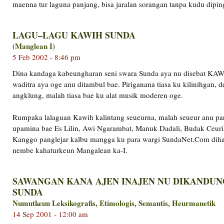
maenna tur laguna panjang, bisa jaralan sorangan tanpa kudu dipin
LAGU–LAGU KAWIH SUNDA
(Manglean I)
5 Feb 2002 - 8:46 pm
Dina kandaga kabeungharan seni swara Sunda aya nu disebat KAWI
waditra aya oge anu ditambul bae. Piriganana tiasa ku kilinihgan, 
angklung, malah tiasa bae ku alat musik moderen oge.
Rumpaka lalaguan Kawih kalintang seueurna, malah seueur anu par
upamina bae Es Lilin, Awi Ngarambat, Manuk Dadali, Budak Ceurik 
Kanggo panglejar kalbu mangga ku para wargi SundaNet.Com diha
nembe kahaturkeun Mangalean ka-I.
SAWANGAN KANA AJEN INAJEN NU DIKANDUN
SUNDA
Numutkeun Leksikografis, Etimologis, Semantis, Heurmanetik
14 Sep 2001 - 12:00 am