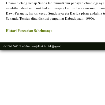
Upami dietang kecap Sunda teh numutkeun papayan etimologi aya 25
nambihan deui saupami leukeun mapay kamus basa sanesna, upam
Kawi-Perancis, hartos kecap Sunda nya eta Kacida pisan endahna t
Sukanda Tessier, dina diskusi pengamat Kabudayaan, 1990).
Histori Pencarian Sebelumnya
© 2000-2012
SundaNet.com
| dikelola oleh
[jagoan]