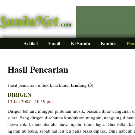
SundaNet
.com
Artikel
Email
Ki Sunda
Kontak
Pen
Hasil Pencarian
tandang (3)
Hasil pencarian untuk kata kunci
DIRIGEN
13 Jan 2004 - 10:19 pm
Dirigen teh anu mingpin pintonan musik, biasana dina wangunan o
suara. Sang dirigen disebutna konduktor, mingpin, nangtung diha
atawa vokal, mere aba-aba atawa ngatur irama lagu. Dina istilah ka
ngaran nu baku, sabab hal ieu teu patia biasa dipake. Dina nabeuh