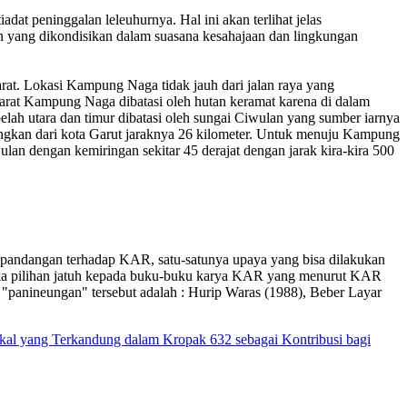
 peninggalan leleuhurnya. Hal ini akan terlihat jelas
 yang dikondisikan dalam suasana kesahajaan dan lingkungan
at. Lokasi Kampung Naga tidak jauh dari jalan raya yang
arat Kampung Naga dibatasi oleh hutan keramat karena di dalam
lah utara dan timur dibatasi oleh sungai Ciwulan yang sumber iarnya
angkan dari kota Garut jaraknya 26 kilometer. Untuk menuju Kampung
lan dengan kemiringan sekitar 45 derajat dengan jarak kira-kira 500
 pandangan terhadap KAR, satu-satunya upaya yang bisa dilakukan
maka pilihan jatuh kepada buku-buku karya KAR yang menurut KAR
"panineungan" tersebut adalah : Hurip Waras (1988), Beber Layar
al yang Terkandung dalam Kropak 632 sebagai Kontribusi bagi