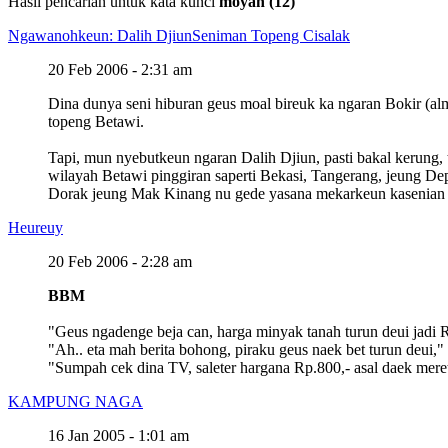
Hasil pencarian untuk kata kunci
moyan (12)
Ngawanohkeun: Dalih Djiun
Seniman Topeng Cisalak
20 Feb 2006 - 2:31 am
Dina dunya seni hiburan geus moal bireuk ka ngaran Bokir (al
topeng Betawi.
Tapi, mun nyebutkeun ngaran Dalih Djiun, pasti bakal kerung, 
wilayah Betawi pinggiran saperti Bekasi, Tangerang, jeung D
Dorak jeung Mak Kinang nu gede yasana mekarkeun kasenian "
Heureuy
20 Feb 2006 - 2:28 am
BBM
"Geus ngadenge beja can, harga minyak tanah turun deui jadi 
"Ah.. eta mah berita bohong, piraku geus naek bet turun deui,"
"Sumpah cek dina TV, saleter hargana Rp.800,- asal daek mere
KAMPUNG NAGA
16 Jan 2005 - 1:01 am