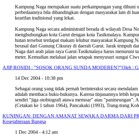
Kampung Naga merupakan suatu perkampungan yang dihuni oleh 
perbedaannya bila dibandingkan dengan masyarakat lain di l
kearifan tradisional yang lekat.
Kampung Naga secara administratif berada di wilayah Desa Ne
menghubungkan kota Garut dengan kota Tasikmalaya. Kampung i
hutan tersebut terdapat makam leluhur masyarakat Kampung Nag
berasal dari Gunung Cikuray di daerah Garut. Jarak tempuh d
Naga dari arah jalan raya Garut-Tasikmalaya harus menuruni t
meter. Kemudian melaluai jalan setapak menyusuri sungai C
AJIP ROSIDI : "SOSOK ORANG SUNDA MODEREN?"
Oleh : G
14 Dec 2004 - 10:38 pm
Sebagai orang yang tidak pernah berinteraksi secara mendala
adalah membaca buku-bukunya. Karena tinjauannya lebih kepa
sendiri "jiga otobiografi atawa memoar" atau "panineungan".
(Cetakan ke 1 tahun 1964), Pancakaki (1993), Trang-trang Ko
KUNINGAN: DENGAN AMANAT SEWAKA DARMA DARI 
Kesejahteraan Bangsa
1 Dec 2004 - 4:12 am