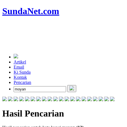
SundaNet
.com
Artikel
Email
Ki Sunda
Kontak
Pencarian
Hasil Pencarian