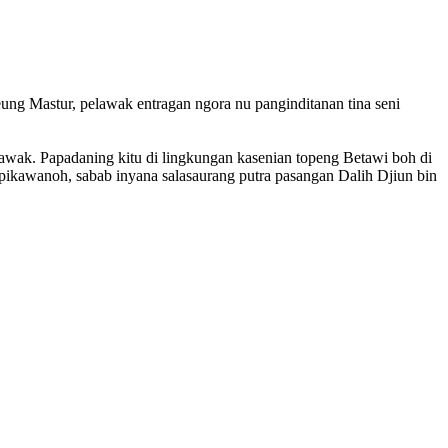
ung Mastur, pelawak entragan ngora nu panginditanan tina seni
elawak. Papadaning kitu di lingkungan kasenian topeng Betawi boh di
pikawanoh, sabab inyana salasaurang putra pasangan Dalih Djiun bin