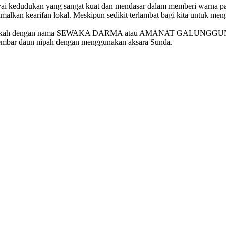
ai kedudukan yang sangat kuat dan mendasar dalam memberi warna pad
kan kearifan lokal. Meskipun sedikit terlambat bagi kita untuk menget
uah naskah dengan nama SEWAKA DARMA atau AMANAT GALUNGGUNG
 lembar daun nipah dengan menggunakan aksara Sunda.