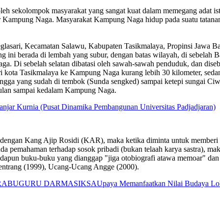
sekolompok masyarakat yang sangat kuat dalam memegang adat istiadat
uar Kampung Naga. Masyarakat Kampung Naga hidup pada suatu tatanan
glasari, Kecamatan Salawu, Kabupaten Tasikmalaya, Propinsi Jawa Bar
ni berada di lembah yang subur, dengan batas wilayah, di sebelah B
a. Di sebelah selatan dibatasi oleh sawah-sawah penduduk, dan disebe
ari kota Tasikmalaya ke Kampung Naga kurang lebih 30 kilometer, sed
angga yang sudah di tembok (Sunda sengked) sampai ketepi sungai Ciwu
iwulan sampai kedalam Kampung Naga.
anjar Kurnia (Pusat Dinamika Pembangunan Universitas Padjadjaran)
m dengan Kang Ajip Rosidi (KAR), maka ketika diminta untuk memberi
da pemahaman terhadap sosok pribadi (bukan telaah karya sastra), 
 Adapun buku-buku yang dianggap "jiga otobiografi atawa memoar" dan 
lentrang (1999), Ucang-Ucang Angge (2000).
PRABUGURU DARMASIKSA
Upaya Memanfaatkan Nilai Budaya Lok