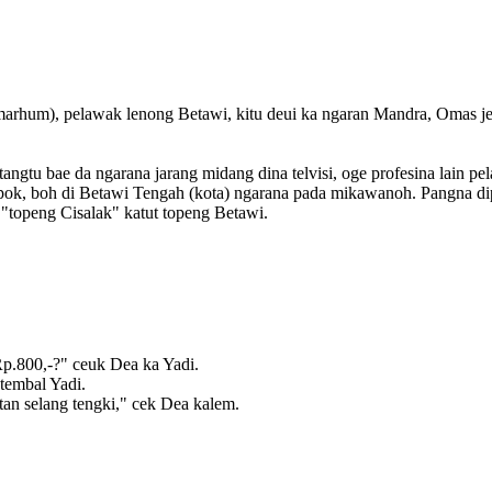
marhum), pelawak lenong Betawi, kitu deui ka ngaran Mandra, Omas je
tangtu bae da ngarana jarang midang dina telvisi, oge profesina lain p
epok, boh di Betawi Tengah (kota) ngarana pada mikawanoh. Pangna di
topeng Cisalak" katut topeng Betawi.
Rp.800,-?" ceuk Dea ka Yadi.
 tembal Yadi.
tan selang tengki," cek Dea kalem.